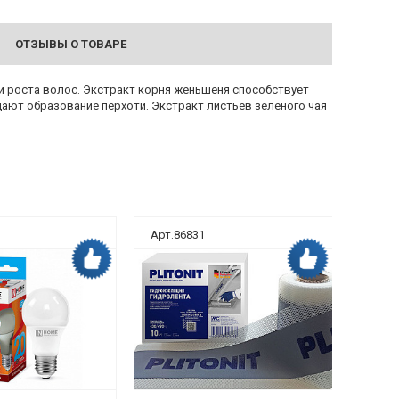
ОТЗЫВЫ О ТОВАРЕ
 роста волос. Экстракт корня женьшеня способствует
ют образование перхоти. Экстракт листьев зелёного чая
Арт.86831
Арт.8
Дока рекомендует
Дока рекомендует