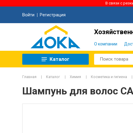
В связи с рез
Войти
Регистрация
Хозяйственн
О компании
Дос
Каталог
Главная
Каталог
Химия
Косметика и гигиена
Шампунь для волос CA