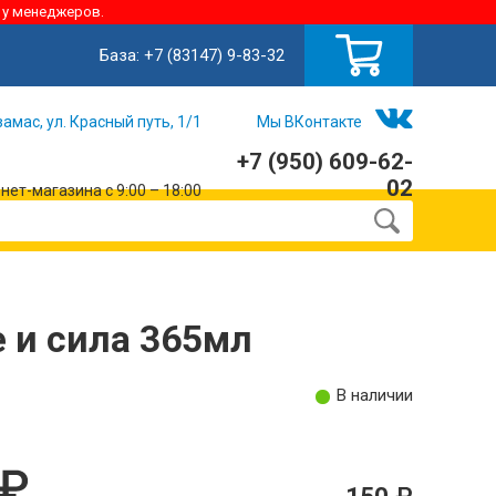
 у менеджеров.
База:
+7 (83147) 9-83-32
замас, ул. Красный путь, 1/1
Мы ВКонтакте
+7 (950) 609-62-
02
ет-магазина с 9:00 – 18:00
 и сила 365мл
В наличии
150