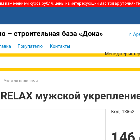
ким изменением курса рубля, цены на интересующий Вас товар уточняйте
Я забыл
Войти
пароль
о – строительная база «Дока»
г. Ар
тавка
Покупателю
Контакты
Менеджер интерн
Уход за волосами
RELAX мужской укрепление
Код: 13862
146