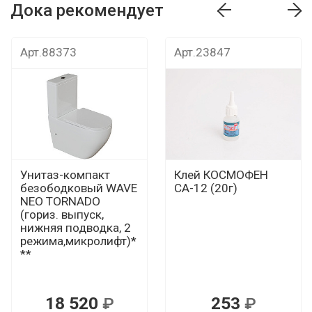
Дока рекомендует
т
Дока рекомендует
Дока рекомендуе
Арт.88373
Арт.23847
Унитаз-компакт
Клей КОСМОФЕН
безободковый WAVE
СА-12 (20г)
NEO TORNADO
(гориз. выпуск,
нижняя подводка, 2
режима,микролифт)*
**
18 520
253
Р
Р