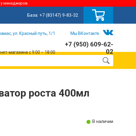
 у менеджеров.
База:
+7 (83147) 9-83-32
замас, ул. Красный путь, 1/1
Мы ВКонтакте
+7 (950) 609-62-
02
ет-магазина с 9:00 – 18:00
атор роста 400мл
В наличии