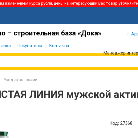
ким изменением курса рубля, цены на интересующий Вас товар уточняйте
Я забыл
Войти
пароль
о – строительная база «Дока»
г. Ар
тавка
Покупателю
Контакты
Менеджер интерн
Уход за волосами
СТАЯ ЛИНИЯ мужской актив
Код: 27368