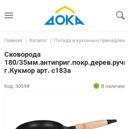
Я забыл
пароль
Войти
Главная
Каталог
Посуда и кухонные принадлежн
Сковорода
180/35мм.антиприг.покр.дерев.ручк
г.Кукмор арт. с183а
Код: 30598
В наличии