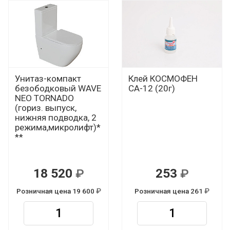
Унитаз-компакт
Клей КОСМОФЕН
безободковый WAVE
СА-12 (20г)
NEO TORNADO
(гориз. выпуск,
нижняя подводка, 2
режима,микролифт)*
**
18 520
253
Р
Р
Розничная цена 19 600
Розничная цена 261
Р
Р