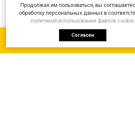
Продолжая им пользоваться, вы соглашаетес
обработку персональных данных в соответст
политикой использования файлов cookie
.
Согласен
КАТАЛОГ
0 ₽
+7 (831-47) 9-83-32
г. Арзамас, ул. Заготзерно, стр. 2
Настройка и консультация по 1С Soft-link.ru