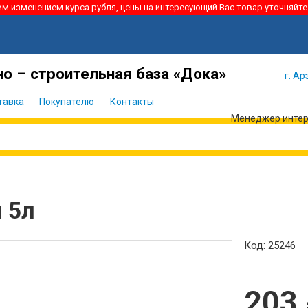
ким изменением курса рубля, цены на интересующий Вас товар уточняйте
Я забыл
Войти
пароль
о – строительная база «Дока»
г. Ар
тавка
Покупателю
Контакты
Менеджер интерн
 5л
Код: 25246
203