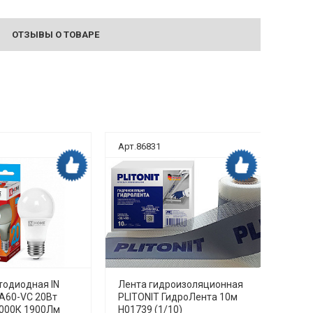
ОТЗЫВЫ О ТОВАРЕ
Арт.86831
Арт.8
Дока рекомендует
Дока рекомендует
тодиодная IN
Лента гидроизоляционная
Унит
A60-VC 20Вт
PLITONIT ГидроЛента 10м
безо
4000К 1900Лм
H01739 (1/10)
TORN