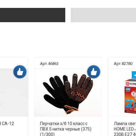
Арт.46863
Арт.82780
Дока рекомендует
Дока рекомендует
 СА-12
Перчатки х/б 10 класс с
Лампа све
ПВХ 5 нитка черные (375)
HOME LED-
(1/300)
230В Е27 