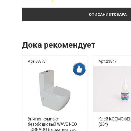
ОПИСАНИЕ ТОВАРА
Дока рекомендует
Арт.88373
Арт.23847
ка рекомендует
Дока рекомендует
нная
Унитаз-компакт
Клей КОСМОФЕН
 10м
безободковый WAVE NEO
(20г)
TORNADO (гориз. выпуск,