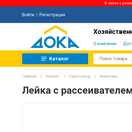
В связи с рез
Войти
Регистрация
Хозяйственн
О компании
Дос
Каталог
Главная
Каталог
Сад-огород
Инвентарь
Лейка с рассеивателем