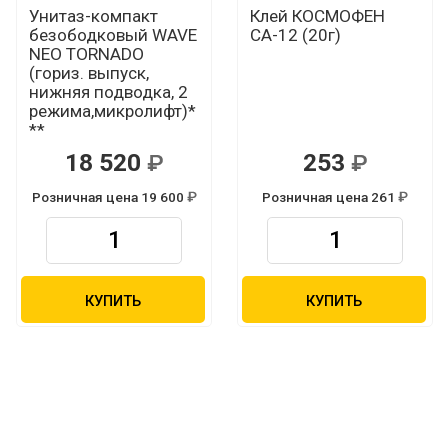
Унитаз-компакт
Клей КОСМОФЕН
безободковый WAVE
СА-12 (20г)
NEO TORNADO
(гориз. выпуск,
нижняя подводка, 2
режима,микролифт)*
**
18 520
253
Р
Р
Розничная цена 19 600
Розничная цена 261
Р
Р
КУПИТЬ
КУПИТЬ