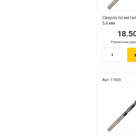
Сверло по метал
5,6 мм
18.5
руб.
р
Розничная цен
руб.
Арт.11605