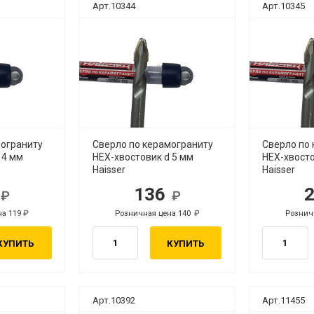
Арт.10344
Арт.10345
мограниту
Сверло по керамограниту
Сверло по
 4 мм
HEX-хвостовик d 5 мм
HEX-хвосто
Haisser
Haisser
5
136
б.
руб.
на 119
Розничная цена 140
Рознич
руб.
руб.
КУПИТЬ
КУПИТЬ
Арт.10392
Арт.11455