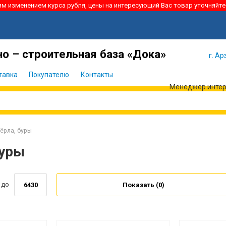
ким изменением курса рубля, цены на интересующий Вас товар уточняйте
Я забыл
Войти
пароль
о – строительная база «Дока»
г. Ар
тавка
Покупателю
Контакты
Менеджер интерн
ёрла, буры
буры
до
Показать (
0
)