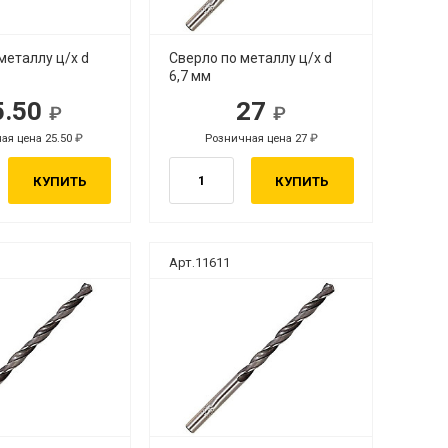
металлу ц/х d
Сверло по металлу ц/х d
6,7 мм
5.50
27
ая цена 25.50
Розничная цена 27
КУПИТЬ
КУПИТЬ
Арт.11611