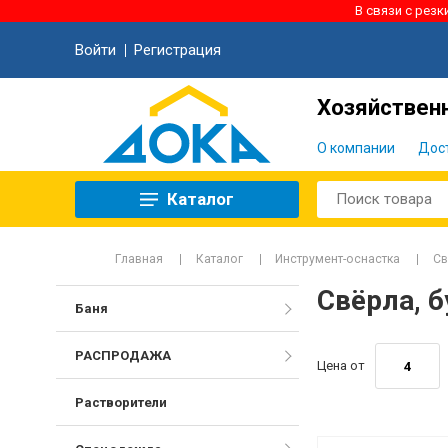
В связи с рез
Войти
Регистрация
Хозяйственн
О компании
Дос
Каталог
Главная
Каталог
Инструмент-оснастка
Св
Свёрла, 
Баня
РАСПРОДАЖА
Цена от
Растворители