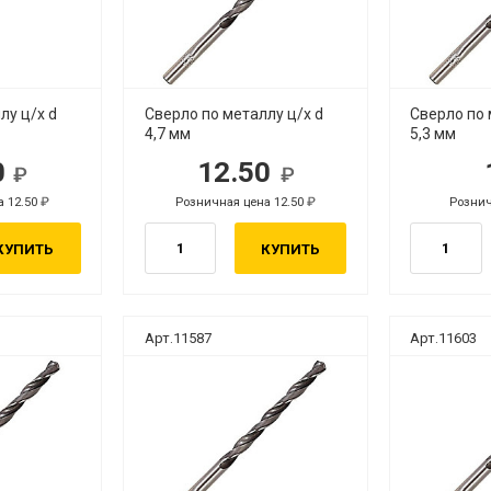
лу ц/х d
Сверло по металлу ц/х d
Сверло по 
4,7 мм
5,3 мм
0
12.50
.
руб.
а 12.50
Розничная цена 12.50
Рознич
руб.
руб.
КУПИТЬ
КУПИТЬ
Арт.11587
Арт.11603