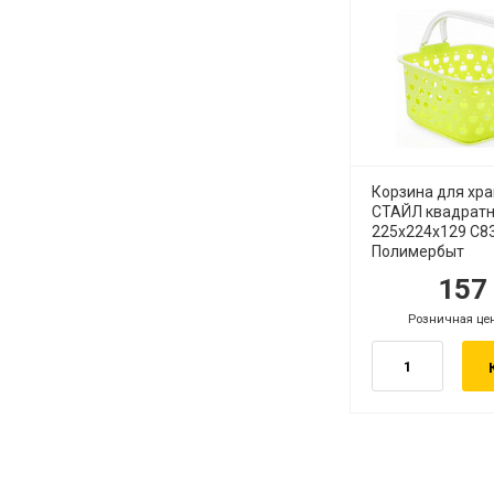
Корзина для хр
СТАЙЛ квадратн
225х224х129 С8
Полимербыт
15
руб.
ру
Розничная це
руб.