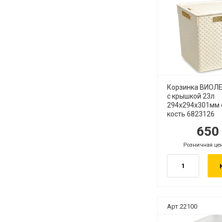
Корзинка ВИОЛЕ
с крышкой 23л
294х294х301мм 
кость 6823126
65
руб.
р
Розничная це
руб.
Арт.22100