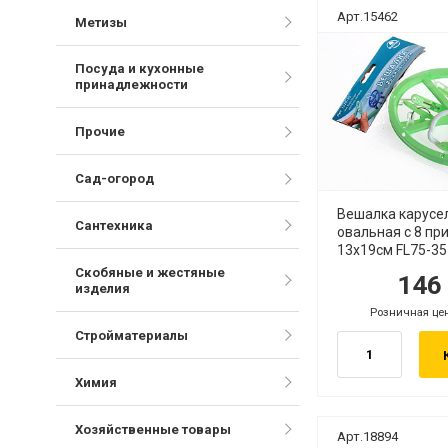
Арт.15462
Метизы
Посуда и кухонные
принадлежности
Прочие
Сад-огород
Вешалка карусе
Сантехника
овальная с 8 п
13x19см FL75-35
Скобяные и жестяные
14
руб.
руб
изделия
Розничная це
руб.
Стройматериалы
Химия
Хозяйственные товары
Арт.18894