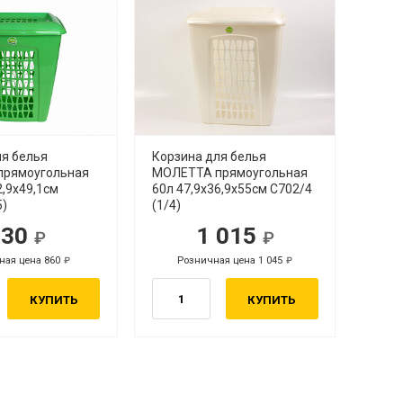
ля белья
Корзина для белья
прямоугольная
МОЛЕТТА прямоугольная
2,9x49,1см
60л 47,9х36,9х55см С702/4
5)
(1/4)
830
1 015
ная цена 860
Розничная цена 1 045
КУПИТЬ
КУПИТЬ