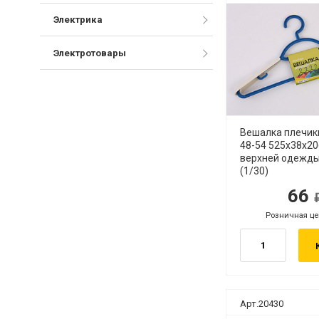
Электрика
Электротовары
Вешалка плечик
48-54 525x38x2
верхней одежды
(1/30)
66
руб.
ру
Розничная це
руб.
Арт.20430