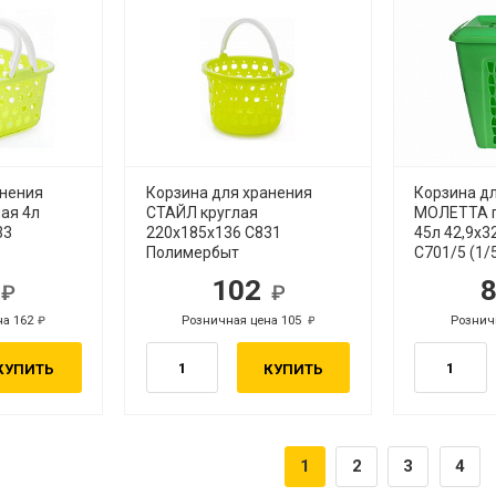
анения
Корзина для хранения
Корзина д
ая 4л
СТАЙЛ круглая
МОЛЕТТА 
33
220х185х136 С831
45л 42,9x3
Полимербыт
С701/5 (1/
7
102
б.
руб.
на 162
Розничная цена 105
Рознич
руб.
руб.
КУПИТЬ
КУПИТЬ
1
2
3
4