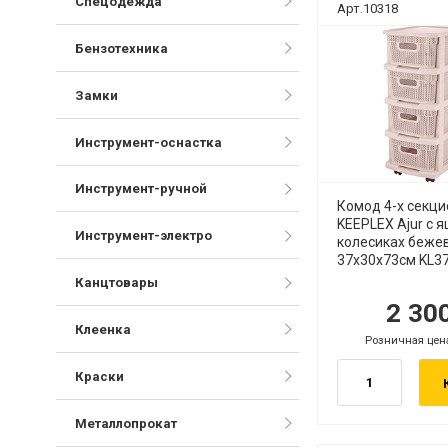
Спецодежда
Арт.10318
Бензотехника
Замки
Инструмент-оснастка
Инструмент-ручной
Комод 4-х секц
KEEPLEX Ajur с 
Инструмент-электро
колесиках беже
37х30х73см KL3
Канцтовары
2 30
руб.
ру
Клеенка
Розничная цен
руб.
Краски
Металлопрокат