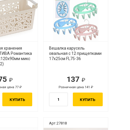
ля хранения
Вешалка карусель
ТИВА Романтика
овальная с 12 прищепками
х120х90мм микс
17x25см FL75-36
2)
75
137
ная цена 77
Розничная цена 141
КУПИТЬ
КУПИТЬ
Арт.27818