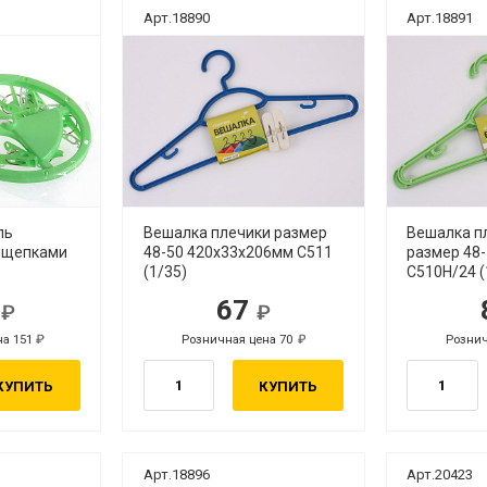
Арт.18890
Арт.18891
ль
Вешалка плечики размер
Вешалка п
рищепками
48-50 420х33х206мм С511
размер 48-
(1/35)
С510Н/24 (
6
67
.
руб.
на 151
Розничная цена 70
Рознич
руб.
руб.
КУПИТЬ
КУПИТЬ
Арт.18896
Арт.20423