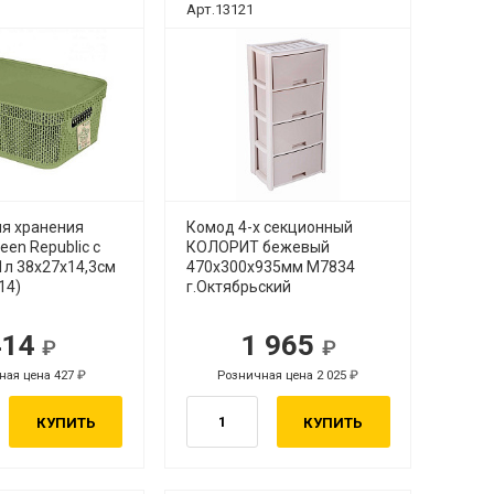
Арт.13121
ля хранения
Комод 4-х секционный
een Republic с
КОЛОРИТ бежевый
1л 38х27х14,3см
470х300х935мм М7834
14)
г.Октябрьский
414
1 965
ная цена 427
Розничная цена 2 025
КУПИТЬ
КУПИТЬ