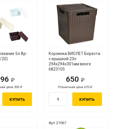
язание 5л Ар-
Корзинка ВИОЛЕТ Береста
1/20)
с крышкой 23л
294х294х301мм венге
6823105
296
650
ная цена 305
Розничная цена 670
КУПИТЬ
КУПИТЬ
Арт.21067