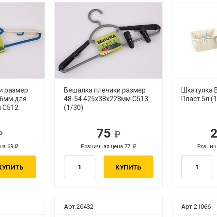
и размер
Вешалка плечики размер
Шкатулка В
06мм для
48-54 425х38х228мм С513
Пласт 5л (
 С512
(1/30)
75
б.
руб.
на 69
Розничная цена 77
Рознич
руб.
руб.
КУПИТЬ
КУПИТЬ
Арт.20432
Арт.21066