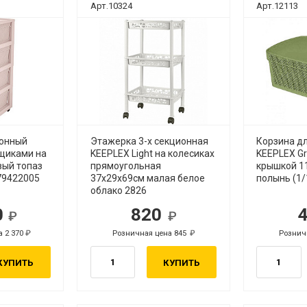
Арт.10324
Арт.12113
ионный
Этажерка 3-х секционная
Корзина д
ящиками на
KEEPLEX Light на колесиках
KEEPLEX Gr
вый топаз
прямоугольная
крышкой 1
79422005
37х29х69см малая белое
полынь (1/
облако 2826
0
820
б.
руб.
а 2 370
Розничная цена 845
Рознич
руб.
руб.
КУПИТЬ
КУПИТЬ