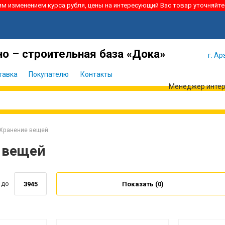
ким изменением курса рубля, цены на интересующий Вас товар уточняйте
Я забыл
Войти
пароль
о – строительная база «Дока»
г. Ар
тавка
Покупателю
Контакты
Менеджер интерн
Хранение вещей
 вещей
до
Показать (
0
)