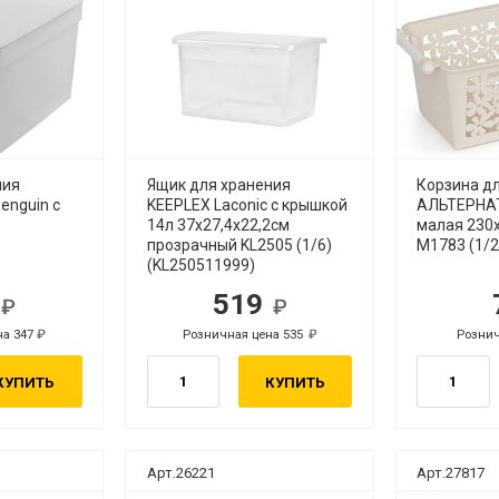
ния
Ящик для хранения
Корзина д
enguin с
KEEPLEX Laconic с крышкой
АЛЬТЕРНА
14л 37х27,4х22,2см
малая 230
прозрачный KL2505 (1/6)
М1783 (1/2
(KL250511999)
7
519
.
руб.
на 347
Розничная цена 535
Рознич
руб.
руб.
КУПИТЬ
КУПИТЬ
Арт.26221
Арт.27817