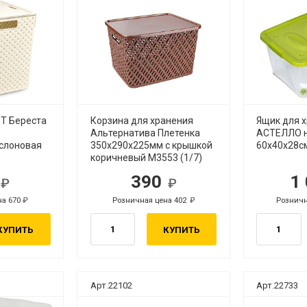
Т Береста
Корзина для хранения
Ящик для 
Альтернатива Плетенка
АСТЕЛЛО н
слоновая
350х290х225мм с крышкой
60х40х28см
коричневый М3553 (1/7)
0
390
1
уб.
руб.
на 670
Розничная цена 402
Розничн
руб.
руб.
КУПИТЬ
КУПИТЬ
Арт.22102
Арт.22733