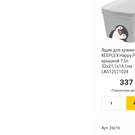
Ящик для хране
KEEPLEX Happy P
крышкой 7,5л
32х21,1х14,1см
LA512511024
33
руб.
руб
Розничная це
руб.
Арт.26216