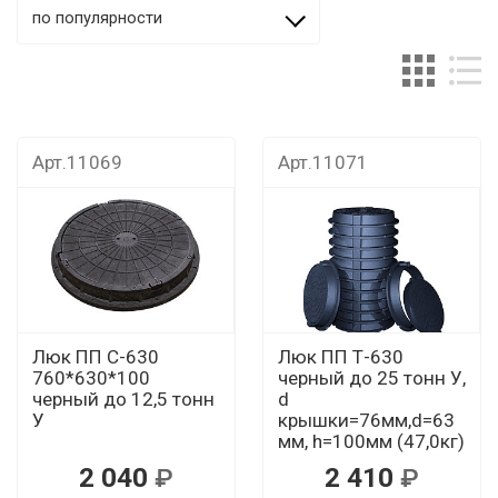
по популярности
Арт.11069
Арт.11071
Люк ПП С-630
Люк ПП Т-630
760*630*100
черный до 25 тонн У,
черный до 12,5 тонн
d
У
крышки=76мм,d=63
мм, h=100мм (47,0кг)
2 040
2 410