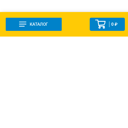
КАТАЛОГ
0 ₽
+7 (831-47) 9-83-32
г. Арзамас, ул. Заготзерно, стр. 2
Настройка и консультация по 1С Soft-link.ru
Политика в отношении обработки
персональных данных