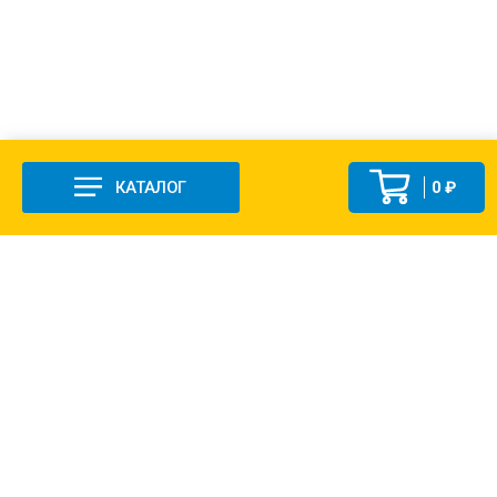
КАТАЛОГ
0 ₽
+7 (831-47) 9-83-32
г. Арзамас, ул. Заготзерно, стр. 2