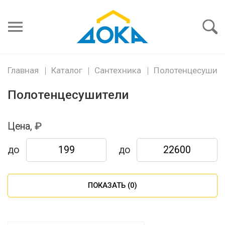
Я забыл
пароль
Войти
Главная
Каталог
Сантехника
Полотенцесушит
Полотенцесушители
Цена,
до
до
ПОКАЗАТЬ (
0
)