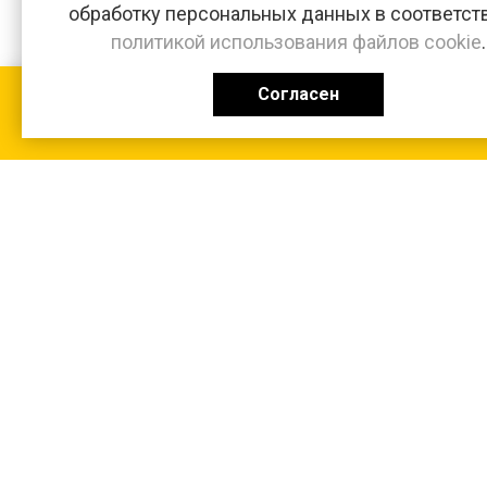
обработку персональных данных в соответст
политикой использования файлов cookie
.
Согласен
КАТАЛОГ
0 ₽
+7 (831-47) 9-83-32
г. Арзамас, ул. Заготзерно, стр. 2
Настройка и консультация по 1С Soft-link.ru
Политика в отношении обработки