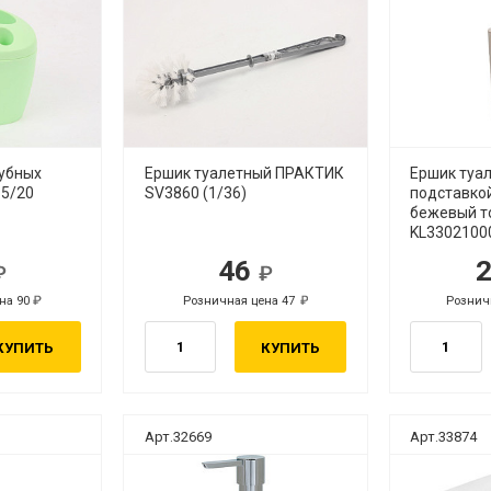
зубных
Ершик туалетный ПРАКТИК
Ершик туа
5/20
SV3860 (1/36)
подставко
бежевый т
KL3302100
46
б.
руб.
на 90
Розничная цена 47
Рознич
руб.
руб.
КУПИТЬ
КУПИТЬ
Арт.32669
Арт.33874