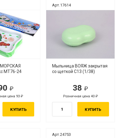
Арт.17614
 МОРСКАЯ
Мыльница ВОЯЖ закрытая
с МТ76-24
со щеткой С13 (1/38)
90
38
ная цена 93
Розничная цена 40
КУПИТЬ
КУПИТЬ
Арт.24753