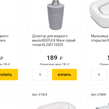
дкого
Дозатор для жидкого
Мыльница
ave
мыла KEEPLEX Wave серый
открытая 
топаз KL330110025
9
189
.
руб.
на 195
Розничная цена 195
Рознич
руб.
руб.
КУПИТЬ
КУПИТЬ
Арт.37434
Арт.37838