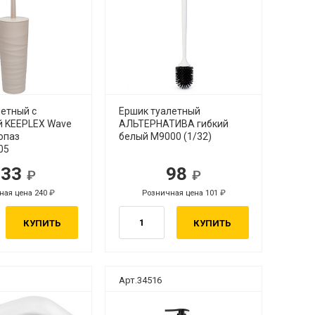
летный с
Ершик туалетный
й KEEPLEX Wave
АЛЬТЕРНАТИВА гибкий
опаз
белый М9000 (1/32)
05
233
98
ная цена 240
Розничная цена 101
КУПИТЬ
КУПИТЬ
Арт.34516