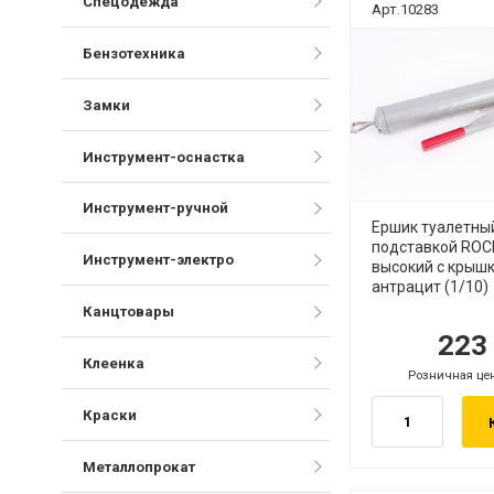
Спецодежда
Арт.10283
Бензотехника
Замки
Инструмент-оснастка
Инструмент-ручной
Ершик туалетны
подставкой ROC
Инструмент-электро
высокий с крыш
антрацит (1/10)
Канцтовары
22
руб.
ру
Клеенка
Розничная це
руб.
Краски
Металлопрокат