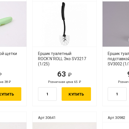
ой щетки
Ершик туалетный
Ершик туа
ROCK`N`ROLL Эко SV3217
подставко
(1/25)
SV3002 (1/
63
.
руб.
на 38
Розничная цена 65
Рознич
руб.
руб.
КУПИТЬ
КУПИТЬ
Арт.30641
Арт.30982