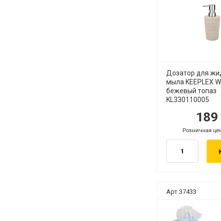
Дозатор для жи
мыла KEEPLEX W
бежевый топаз
KL330110005
18
руб.
руб
Розничная це
руб.
Арт.37433