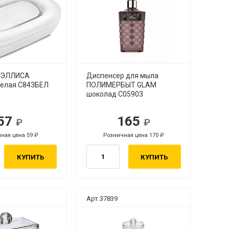
 ЭЛЛИСА
Диспенсер для мыла
белая С843БЕЛ
ПОЛИМЕРБЫТ GLAM
шоколад С05903
57
165
ная цена 59
Розничная цена 170
КУПИТЬ
КУПИТЬ
Арт.37839