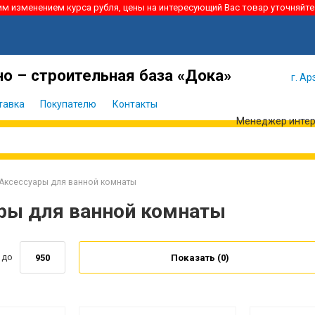
ким изменением курса рубля, цены на интересующий Вас товар уточняйте
Я забыл
Войти
пароль
о – строительная база «Дока»
г. Ар
тавка
Покупателю
Контакты
Менеджер интерн
Аксессуары для ванной комнаты
ры для ванной комнаты
до
Показать (
0
)