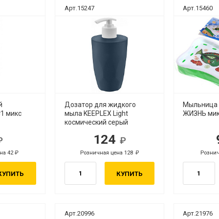
Арт.15247
Арт.15460
й
Дозатор для жидкого
Мыльница
1 микс
мыла KEEPLEX Light
ЖИЗНЬ мик
космический серый
124
.
руб.
на 42
Розничная цена 128
Рознич
руб.
руб.
КУПИТЬ
КУПИТЬ
Арт.20996
Арт.21976