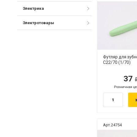
Электрика
Электротовары
Футляр для зубн
С22/70 (1/70)
37
руб.
руб
Розничная це
руб.
Арт.24754