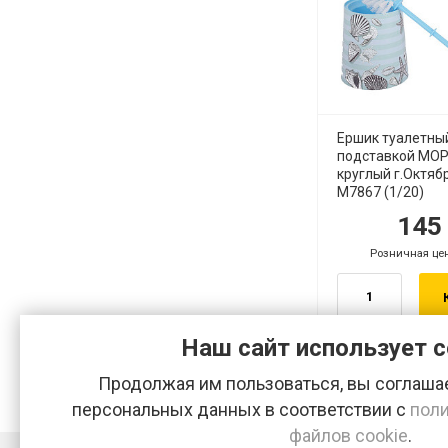
Ершик туалетны
подставкой МО
круглый г.Октяб
М7867 (1/20)
14
руб.
ру
Розничная це
руб.
Наш сайт использует c
Продолжая им пользоваться, вы соглашае
персональных данных в соответствии с
поли
файлов cookie
.