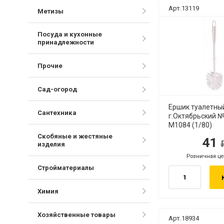
Арт.13119
Метизы
Посуда и кухонные
принадлежности
Прочие
Сад-огород
Ершик туалетны
Сантехника
г.Октябрьский №
М1084 (1/80)
Скобяные и жестяные
41
руб.
руб
изделия
Розничная це
руб.
Стройматериалы
Химия
Хозяйственные товары
Арт.18934