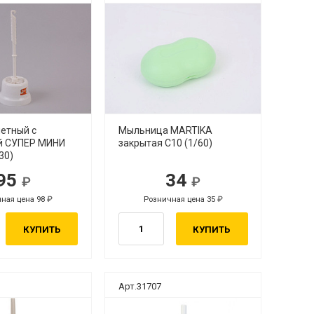
летный с
Мыльница MARTIKA
й СУПЕР МИНИ
закрытая С10 (1/60)
30)
95
34
ная цена 98
Розничная цена 35
КУПИТЬ
КУПИТЬ
Арт.31707