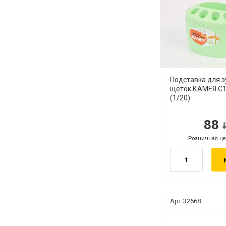
Подставка для 
щёток КАМЕЯ С1
(1/20)
88
руб.
ру
Розничная це
руб.
Арт.32668