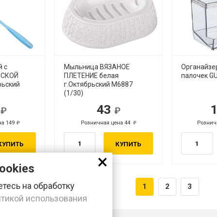
й с
Мыльница ВЯЗАНОЕ
Органайзе
РСКОЙ
ПЛЕТЕНИЕ белая
палочек G
рьский
г.Октябрьский М6887
(1/30)
5
43
б.
руб.
на 149
Розничная цена 44
Рознич
руб.
руб.
КУПИТЬ
КУПИТЬ
×
ookies
тесь на обработку
1
2
3
тикой использования