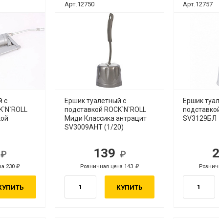
Арт.12750
Арт.12757
й с
Ершик туалетный с
Ершик туа
K`N`ROLL
подставкой ROCK`N`ROLL
подставко
кой
Миди Классика антрацит
SV3129БЛ
SV3009АНТ (1/20)
3
139
б.
руб.
на 230
Розничная цена 143
Рознич
руб.
руб.
КУПИТЬ
КУПИТЬ