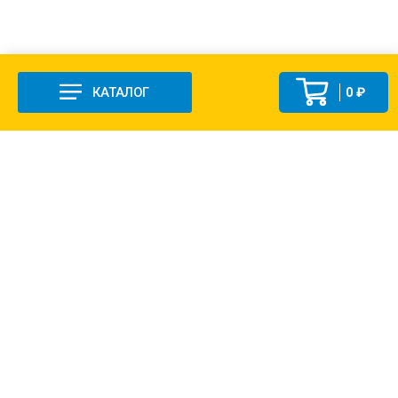
КАТАЛОГ
0 ₽
+7 (831-47) 9-83-32
г. Арзамас, ул. Заготзерно, стр. 2
Настройка и консультация по 1С Soft-link.ru
Политика в отношении обработки