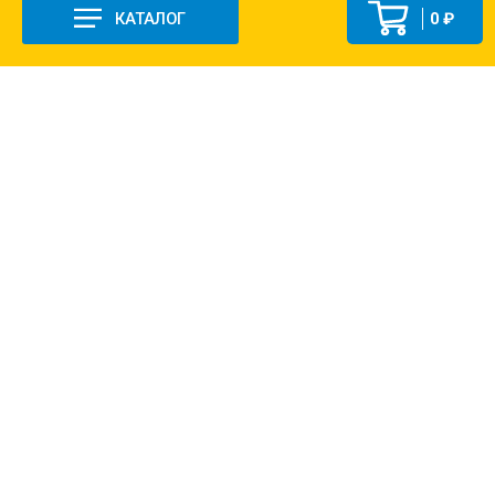
КАТАЛОГ
0 ₽
+7 (831-47) 9-83-32
г. Арзамас, ул. Заготзерно, стр. 2
Настройка и консультация по 1С Soft-link.ru
Политика в отношении обработки
персональных данных
2013-2026 ©
Хозяйственно-строительная база «ДОКА»