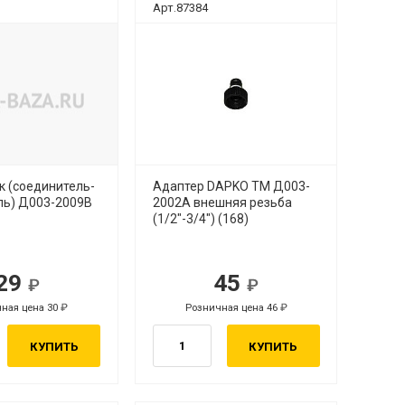
Арт.87384
к (соединитель-
Адаптер DAPKO ТМ Д003-
ль) Д003-2009В
2002А внешняя резьба
(1/2"-3/4") (168)
29
45
ная цена 30
Розничная цена 46
КУПИТЬ
КУПИТЬ