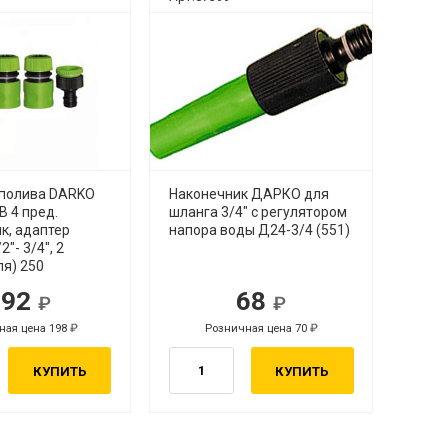
 полива DARKO
Наконечник ДАРКО для
 4 пред.
шланга 3/4" с регулятором
к, адаптер
напора воды Д24-3/4 (551)
"- 3/4", 2
ля) 250
192
68
ная цена 198
Розничная цена 70
КУПИТЬ
КУПИТЬ