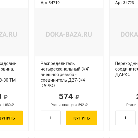
Арт.34719
Арт.34723
садовый
Распределитель
Переходни
ловина,
четырехканальный 3/4",
соедините
й
внешняя резьба -
ДАРКО
8-30 ТМ
соединитель Д27-3/4
DAPKO
0
574
.
руб.
а 1 030
Розничная цена 592
Рознич
руб.
руб.
КУПИТЬ
КУПИТЬ