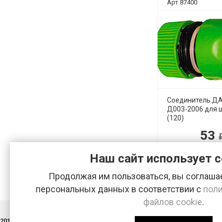
Арт.87400
Соединитель Д
Д003-2006 для ш
(120)
53
руб.
Розничная це
руб.
Наш сайт использует c
Продолжая им пользоваться, вы соглашае
персональных данных в соответствии с
поли
файлов cookie
.
2013-2026 © Хозяйственно-строительная база «ДОКА»