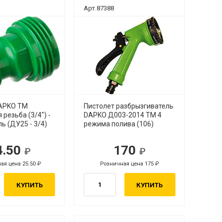
Арт.87388
APKO ТМ
Пистолет разбрызгиватель
 резьба (3/4") -
DAPKO Д003-2014 ТМ 4
ь (ДУ25 - 3/4)
режима полива (106)
4.50
170
ая цена 25.50
Розничная цена 175
КУПИТЬ
КУПИТЬ