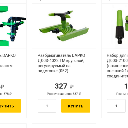
ь DAPKO
Разбрызгиватель DAPKO
Набор для
Д003-4022 ТМ круговой,
Д003-2100В
пластм.
регулируемый на
(наконечни
подставке (052)
внешний 1/2
соедините
7
327
б.
руб.
на 378
Розничная цена 337
Рознич
руб.
руб.
КУПИТЬ
КУПИТЬ