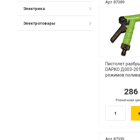
Арт.87389
Электрика
Электротовары
Пистолет разбр
DAPKO Д003-201
режимов полива
28
руб.
ру
Розничная це
руб.
Арт.87393