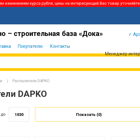
ким изменением курса рубля, цены на интересующий Вас товар уточняйте
Я забыл
Войти
пароль
о – строительная база «Дока»
г. Ар
тавка
Покупателю
Контакты
Менеджер интерн
ли
Распылители DAPKO
тели DAPKO
до
Показать (
0
)