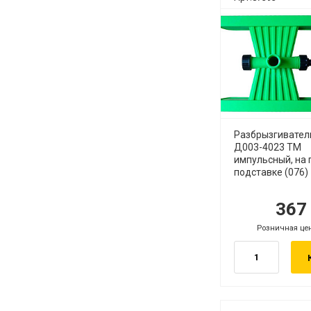
Разбрызгивател
Д003-4023 ТМ
импульсный, на 
подставке (076)
36
руб.
ру
Розничная це
руб.