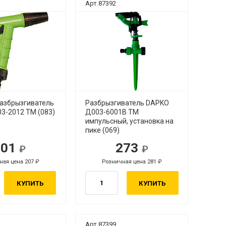
Арт.87392
разбрызгиватель
Разбрызгиватель DAPKO
3-2012 ТМ (083)
Д003-6001В ТМ
импульсный, установка на
пике (069)
201
273
ная цена 207
Розничная цена 281
КУПИТЬ
КУПИТЬ
Арт.87399