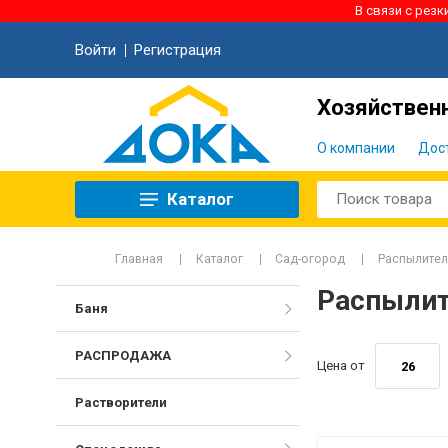
В связи с рез
Войти
Регистрация
Хозяйственн
О компании
Дос
Каталог
Главная
Каталог
Сад-огород
Распылите
Распыли
Баня
РАСПРОДАЖА
Цена от
Растворители