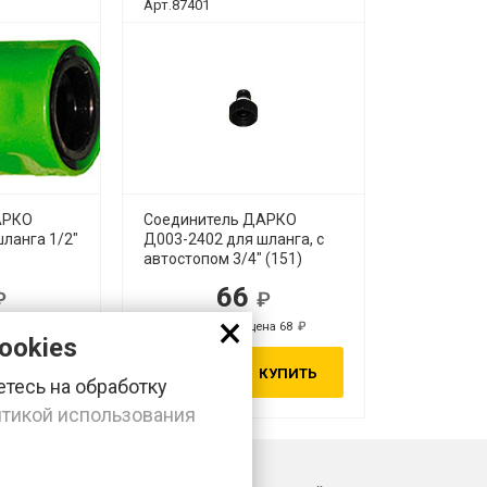
Арт.87401
АРКО
Соединитель ДАРКО
ланга 1/2"
Д003-2402 для шланга, с
автостопом 3/4" (151)
66
×
на 55
Розничная цена 68
ookies
КУПИТЬ
КУПИТЬ
тесь на обработку
тикой использования