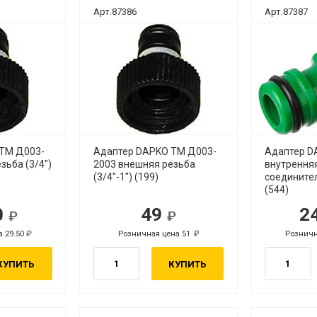
Арт.87386
Арт.87387
ТМ Д003-
Адаптер DAPKO ТМ Д003-
Адаптер D
зьба (3/4")
2003 внешняя резьба
внутренняя
(3/4"-1") (199)
соединител
(544)
0
49
2
уб.
руб.
а 29.50
Розничная цена 51
Розничн
руб.
руб.
КУПИТЬ
КУПИТЬ