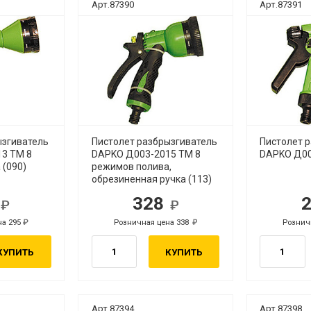
Арт.87390
Арт.87391
ызгиватель
Пистолет разбрызгиватель
Пистолет 
3 ТМ 8
DAPKO Д003-2015 ТМ 8
DAPKO Д00
 (090)
режимов полива,
обрезиненная ручка (113)
6
328
б.
руб.
на 295
Розничная цена 338
Рознич
руб.
руб.
КУПИТЬ
КУПИТЬ
Арт.87394
Арт.87398