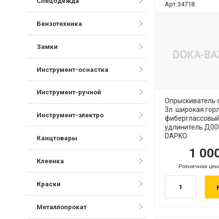
Спецодежда
Арт.34718
Бензотехника
Замки
Инструмент-оснастка
Инструмент-ручной
Опрыскиватель 
3л. широкая гор
Инструмент-электро
фиберглассовы
удлинитель Д00
DAPKO
Канцтовары
1 00
руб.
руб
Клеенка
Розничная цен
руб.
Краски
Металлопрокат