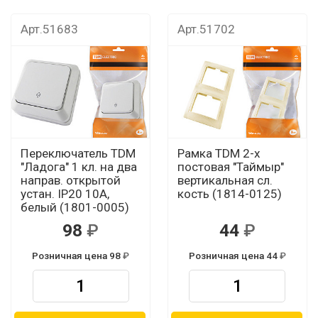
Арт.51683
Арт.51702
Переключатель TDM
Рамка TDM 2-х
"Ладога" 1 кл. на два
постовая "Таймыр"
направ. открытой
вертикальная сл.
устан. IP20 10А,
кость (1814-0125)
белый (1801-0005)
98
44
Розничная цена 98
Розничная цена 44