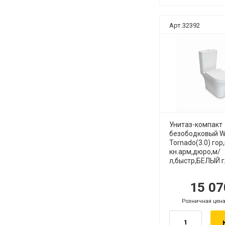
Арт.32392
Унитаз-компакт
безободковый W
Tornado(3.0) гор
кн.арм,дюро,м/
л,быстр,БЕЛЫЙ 
15 0
руб.
р
Розничная цена
.
руб.