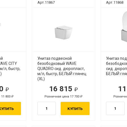
Арт.11867
Арт.11868
ой
Унитаз подвесной
Унитаз по
AVE CITY
безободковый WAVE
безободко
м/л, быстр,
QUADRO сид. дюропласт,
сид. дюроп
)
м/л, быстр, БЕЛЫЙ глянец
БЕЛЫЙ глян
(XL)
10
16 815
11
уб.
руб.
 11 800
Розничная цена 17 700
Рознична
руб.
руб.
КУПИТЬ
КУПИТЬ