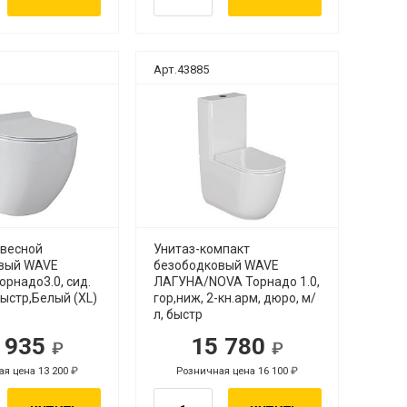
Арт.43885
двесной
Унитаз-компакт
вый WAVE
безободковый WAVE
рнадо3.0, сид.
ЛАГУНА/NOVA Торнадо 1.0,
ыстр,Белый (XL)
гор,ниж, 2-кн.арм, дюро, м/
л, быстр
 935
15 780
я цена 13 200
Розничная цена 16 100