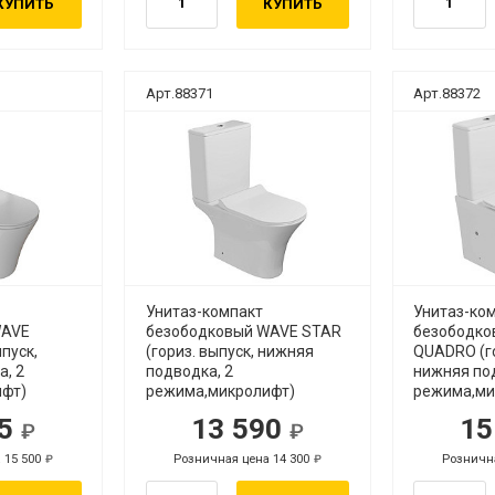
КУПИТЬ
КУПИТЬ
Арт.88371
Арт.88372
Унитаз-компакт
Унитаз-ко
WAVE
безободковый WAVE STAR
безободко
пуск,
(гориз. выпуск, нижняя
QUADRO (го
, 2
подводка, 2
нижняя по
ифт)
режима,микролифт)
режима,ми
95
13 590
15
уб.
руб.
 15 500
Розничная цена 14 300
Рознична
руб.
руб.