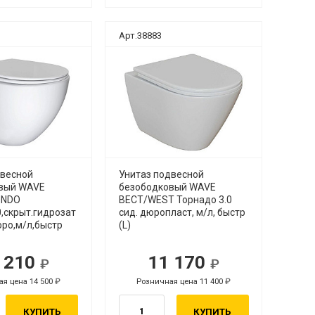
Арт.38883
двесной
Унитаз подвесной
вый WAVE
безободковый WAVE
ONDO
ВЕСТ/WEST Торнадо 3.0
,скрыт.гидрозат
сид. дюропласт, м/л, быстр
юро,м/л,быстр
(L)
 210
11 170
я цена 14 500
Розничная цена 11 400
КУПИТЬ
КУПИТЬ