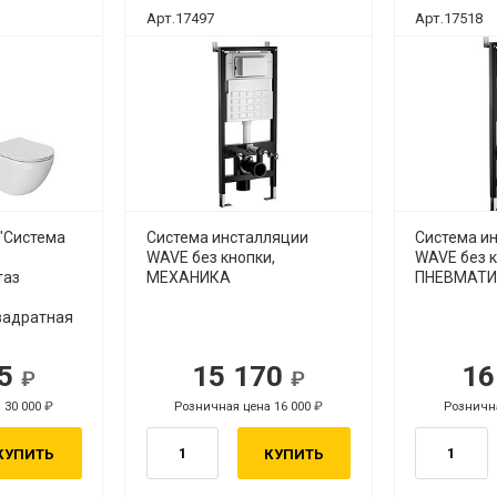
Арт.17497
Арт.17518
"Система
Система инсталляции
Система и
WAVE без кнопки,
WAVE без к
таз
МЕХАНИКА
ПНЕВМАТ
вадратная
65
15 170
16
уб.
руб.
 30 000
Розничная цена 16 000
Рознична
руб.
руб.
КУПИТЬ
КУПИТЬ