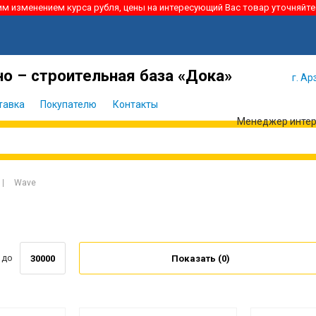
ким изменением курса рубля, цены на интересующий Вас товар уточняйте
Я забыл
Войти
пароль
о – строительная база «Дока»
г. Ар
тавка
Покупателю
Контакты
Менеджер интерн
Wave
до
Показать (
0
)