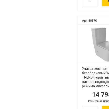
Арт.88370
Дока рекомендует
Унитаз-компакт
безободковый 
TREND (гориз. вы
нижняя подводка
режима,микрол
14 7
руб.
р
Розничная цена
.
руб.