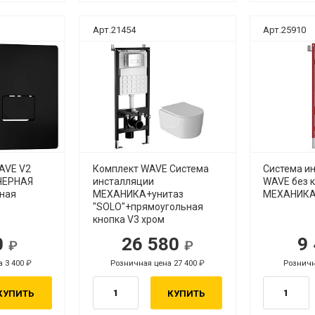
Арт.21454
Арт.25910
AVE V2
Комплект WAVE Система
Система и
ЧЕРНАЯ
инсталляции
WAVE без к
ная
МЕХАНИКА+унитаз
МЕХАНИКА,
"SOLO"+прямоугольная
кнопка V3 хром
0
26 580
9
уб.
руб.
а 3 400
Розничная цена 27 400
Розничн
руб.
руб.
КУПИТЬ
КУПИТЬ