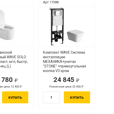
Арт.17388
двесной
Комплект WAVE Система
вый WAVE SOLO
инсталляции
ласт, м/л, быстр,
МЕХАНИКА+унитаз
ец (L)
"STONE" +прямоугольная
кнопка V3 хром
 780
24 845
я цена 12 400
Розничная цена 25 400
КУПИТЬ
КУПИТЬ