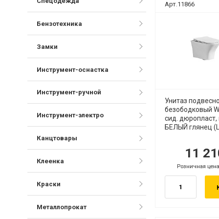
Спецодежда
Арт.11866
Бензотехника
Замки
Инструмент-оснастка
Инструмент-ручной
Унитаз подвесн
безободковый W
Инструмент-электро
сид. дюропласт, 
БЕЛЫЙ глянец (L
Канцтовары
11 2
руб.
р
Клеенка
Розничная цена
.
руб.
Краски
Металлопрокат