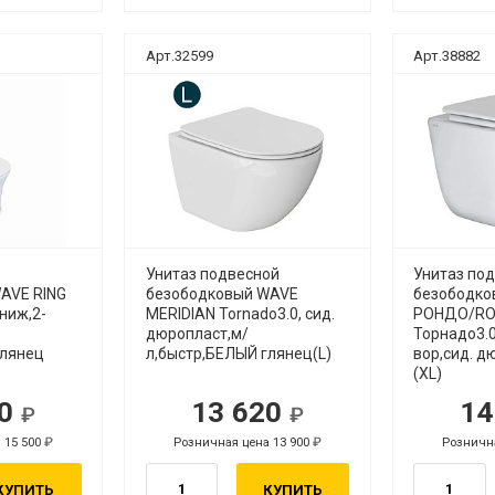
Арт.32599
Арт.38882
Унитаз подвесной
Унитаз по
AVE RING
безободковый WAVE
безободко
,ниж,2-
MERIDIAN Tornado3.0, сид.
РОНДО/R
дюропласт,м/
Торнадо3.0
глянец
л,быстр,БЕЛЫЙ глянец(L)
вор,сид. д
(XL)
70
13 620
14
уб.
руб.
 15 500
Розничная цена 13 900
Рознична
руб.
руб.
КУПИТЬ
КУПИТЬ