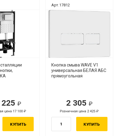
Арт.17812
нсталляции
Кнопка смыва WAVE V1
нопки,
универсальная БЕЛАЯ АБС
ИКА
прямоугольная
 225
2 305
я цена 17 100
Розничная цена 2 425
КУПИТЬ
КУПИТЬ