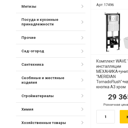
Арт.17496
Метизы
Посуда и кухонные
принадлежности
Прочие
Сад-огород
Комплект WAVE 
Сантехника
инсталляции
МЕХАНИКА+уни
"MERIDIAN
Скобяные и жестяные
TornadoFlush"+к
изделия
кнопка A3 хром
29 3
руб.
р
Стройматериалы
Розничная цена
.
руб.
Химия
Хозяйственные товары