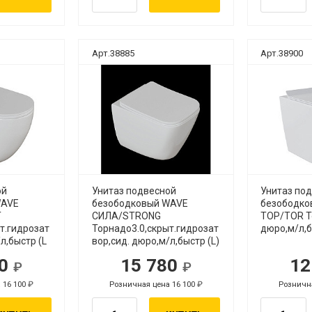
Арт.38885
Арт.38900
ой
Унитаз подвесной
Унитаз по
WAVE
безободковый WAVE
безободко
T
СИЛА/STRONG
ТОР/TOR То
т.гидрозат
Торнадо3.0,скрыт.гидрозат
дюро,м/л,б
л,быстр (L
вор,сид. дюро,м/л,быстр (L)
80
15 780
12
уб.
руб.
 16 100
Розничная цена 16 100
Рознична
руб.
руб.