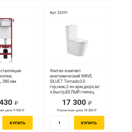
Арт.32391
нсталляции
Унитаз-компакт
нопки,
анатомический WAVE
 380 мм
SILUET Tornado3.0
гор,ниж,2-кн.арм,дюро,м/
л,быстр,БЕЛЫЙ глянец
 430
17 300
ая цена 9 930
Розничная цена 18 300
КУПИТЬ
КУПИТЬ