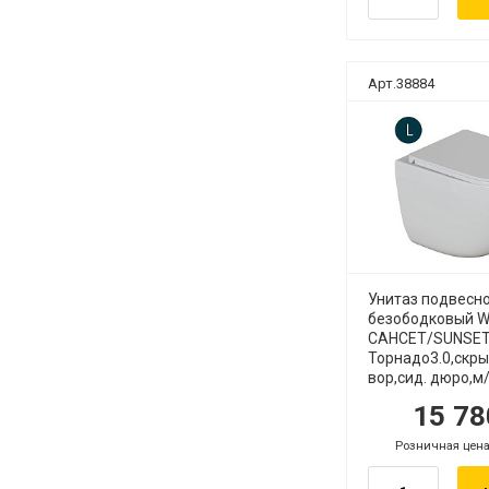
Арт.38884
Унитаз подвесн
безободковый 
САНСЕТ/SUNSE
Торнадо3.0,скры
вор,сид. дюро,м/
15 7
руб.
р
Розничная цена
.
руб.