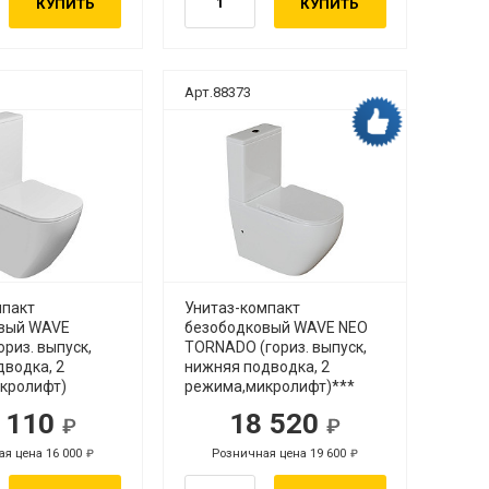
КУПИТЬ
КУПИТЬ
Арт.88373
мпакт
Унитаз-компакт
вый WAVE
безободковый WAVE NEO
риз. выпуск,
TORNADO (гориз. выпуск,
дводка, 2
нижняя подводка, 2
кролифт)
режима,микролифт)***
 110
18 520
я цена 16 000
Розничная цена 19 600