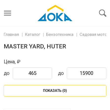
Я забыл
пароль
Войти
Главная
Каталог
Бензотехника
Садовая мото и
MASTER YARD, HUTER
Цена,
до
до
ПОКАЗАТЬ (
0
)