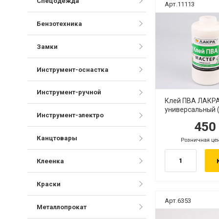
Спецодежда
Арт.11113
Бензотехника
Замки
Инструмент-оснастка
Инструмент-ручной
Клей ПВА ЛАКРА
универсальный (
Инструмент-электро
45
руб.
ру
Канцтовары
Розничная це
руб.
Клеенка
Краски
Арт.6353
Металлопрокат