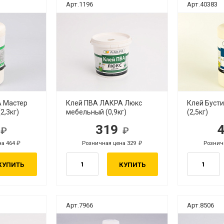
Арт.1196
Арт.40383
 Мастер
Клей ПВА ЛАКРА Люкс
Клей Буст
2,3кг)
мебельный (0,9кг)
(2,5кг)
0
319
б.
руб.
на 464
Розничная цена 329
Рознич
руб.
руб.
КУПИТЬ
КУПИТЬ
Арт.7966
Арт.8506