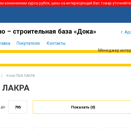
ким изменением курса рубля, цены на интересующий Вас товар уточняйте
Я забыл
Войти
пароль
о – строительная база «Дока»
г. Ар
тавка
Покупателю
Контакты
Менеджер интерн
Клей ПВА ЛАКРА
А ЛАКРА
до
Показать (
0
)