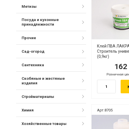
Метизы
Посуда и кухонные
принадлежности
Прочие
Клей ПВА ЛАКР
Строитель унив
Сад-огород
(0,9кг)
16
Сантехника
руб.
ру
Розничная це
руб.
Скобяные и жестяные
изделия
Стройматериалы
Химия
Арт.8705
Хозяйственные товары