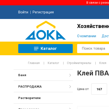
В связи с рез
Войти
Регистрация
Хозяйственн
О компании
Дос
Каталог
Главная
Каталог
Стройматериалы
Клея
Клей ПВ
Баня
РАСПРОДАЖА
Цена от
Растворители