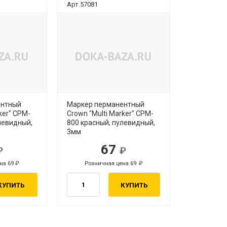
Арт.57081
ентный
Маркер перманентный
ker" CPM-
Crown "Multi Marker" CPM-
левидный,
800 красный, пулевидный,
3мм
67
на 69
Розничная цена 69
КУПИТЬ
КУПИТЬ