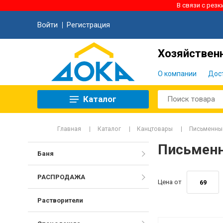
В связи с рез
Войти
Регистрация
Хозяйственн
О компании
Дос
Каталог
Главная
Каталог
Канцтовары
Письменны
Письменн
Баня
РАСПРОДАЖА
Цена от
Растворители