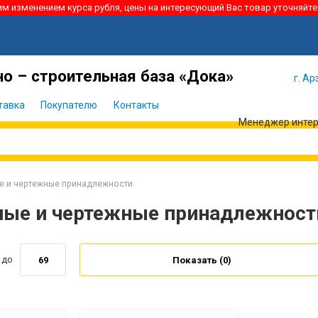
ким изменением курса рубля, цены на интересующий Вас товар уточняйте
Я забыл
Войти
пароль
о – строительная база «Дока»
г. Ар
тавка
Покупателю
Контакты
Менеджер интерн
е и чертежные принадлежности
ые и чертежные принадлежност
до
Показать (
0
)