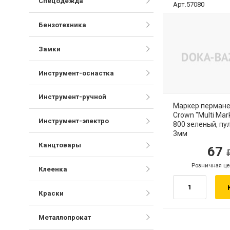
Спецодежда
Арт.57080
Бензотехника
Замки
Инструмент-оснастка
Инструмент-ручной
Маркер перман
Crown "Multi Mar
Инструмент-электро
800 зеленый, пу
3мм
Канцтовары
67
руб.
Розничная це
руб.
Клеенка
Краски
Металлопрокат