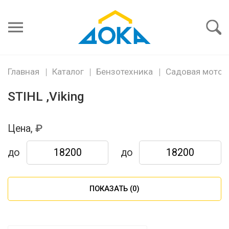
Я забыл
пароль
Войти
Главная
Каталог
Бензотехника
Садовая мото и
STIHL ,Viking
Цена,
до
до
ПОКАЗАТЬ (
0
)