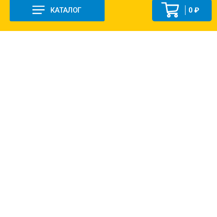
КАТАЛОГ
0 ₽
+7 (831-47) 9-83-32
г. Арзамас, ул. Заготзерно, стр. 2
Настройка и консультация по 1С Soft-link.ru
Политика в отношении обработки
персональных данных
2013-2026 ©