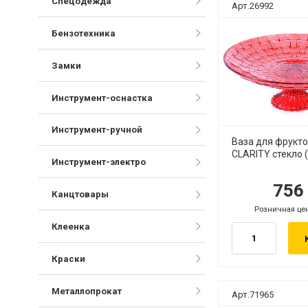
Спецодежда
Арт.26992
Бензотехника
Замки
Инструмент-оснастка
Инструмент-ручной
Ваза для фрукт
CLARITY стекло 
Инструмент-электро
75
руб.
р
Канцтовары
Розничная це
руб.
Клеенка
Краски
Металлопрокат
Арт.71965