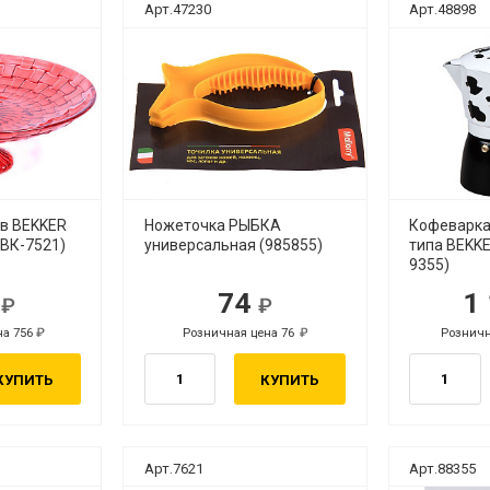
Арт.47230
Арт.48898
ов BEKKER
Ножеточка РЫБКА
Кофеварка
(ВК-7521)
универсальная (985855)
типа BEKKE
9355)
6
74
1
уб.
руб.
на 756
Розничная цена 76
Розничн
руб.
руб.
КУПИТЬ
КУПИТЬ
Арт.7621
Арт.88355