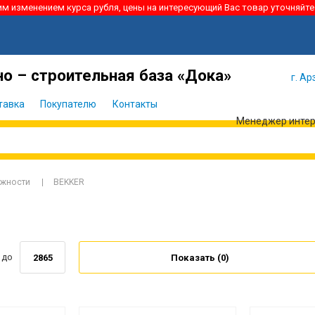
ким изменением курса рубля, цены на интересующий Вас товар уточняйте
Я забыл
Войти
пароль
о – строительная база «Дока»
г. Ар
тавка
Покупателю
Контакты
Менеджер интерн
ежности
BEKKER
до
Показать (
0
)