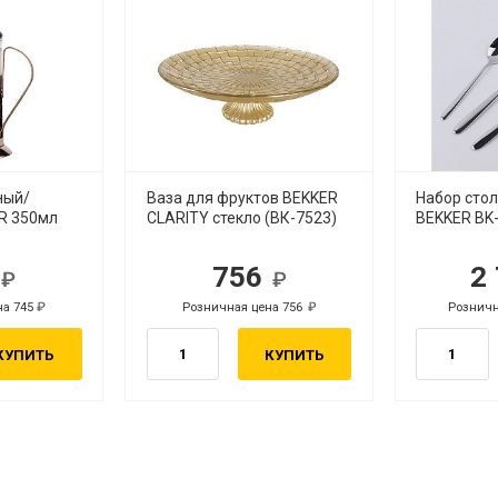
ный/
Ваза для фруктов BEKKER
Набор стол
R 350мл
CLARITY стекло (ВК-7523)
BEKKER BK-
5
756
2
уб.
на 745
Розничная цена 756
Розничн
руб.
КУПИТЬ
КУПИТЬ