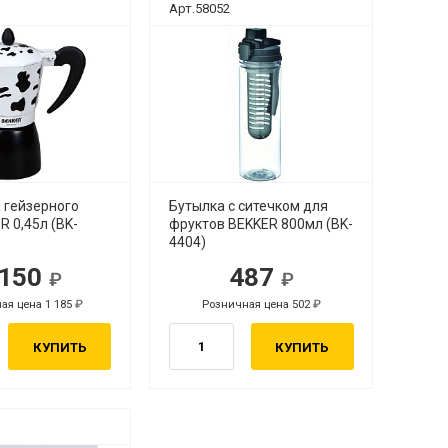
Арт.58052
 гейзерного
Бутылка с ситечком для
R 0,45л (BK-
фруктов BEKKER 800мл (BK-
4404)
 150
487
ая цена 1 185
Розничная цена 502
КУПИТЬ
КУПИТЬ