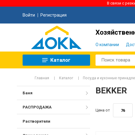
В связи с рез
Войти
Регистрация
Хозяйственн
О компании
Дос
Каталог
Главная
Каталог
Посуда и кухонные принадл
BEKKER
Баня
РАСПРОДАЖА
Цена от
Растворители