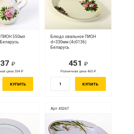
 ПИОН 550мл
Блюдо овальное ПИОН
 Беларусь
d=330мм (4с0136)
Беларусь
537
451
ная цена 554
Розничная цена 465
КУПИТЬ
КУПИТЬ
Арт.45267