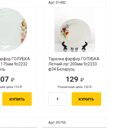
Арт.31492
арфор ГОЛУБКА
Тарелка фарфор ГОЛУБКА
г 175мм 9с2232
Летний луг 200мм 9с2233
усь
ф34 Беларусь
107
129
ная цена 110
Розничная цена 132
КУПИТЬ
КУПИТЬ
Арт.33755