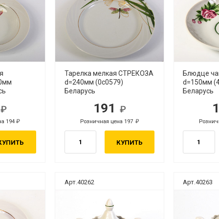
я
Тарелка мелкая СТРЕКОЗА
Блюдце ча
0мм
d=240мм (0с0579)
d=150мм (
сь
Беларусь
Беларусь
8
191
б.
руб.
на 194
Розничная цена 197
Рознич
руб.
руб.
КУПИТЬ
КУПИТЬ
Арт.40262
Арт.40263