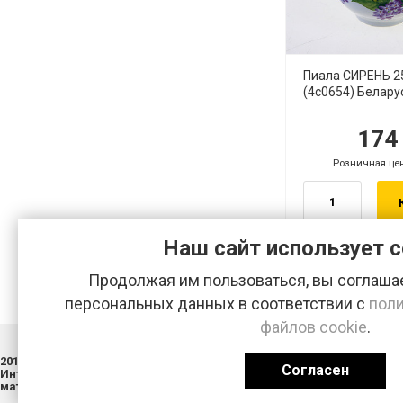
Пиала СИРЕНЬ 2
(4с0654) Белару
17
руб.
ру
Розничная це
руб.
Наш сайт использует c
Продолжая им пользоваться, вы соглашае
персональных данных в соответствии с
поли
файлов cookie
.
2013-2026 © Хозяйственно-строительная база «ДОКА»
г. Арзам
Согласен
Интернет-магазин строительных и отделочных
тел.:
8 (
материалов.