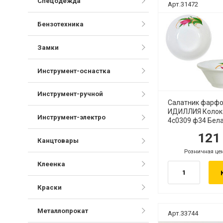
Спецодежда
Арт.31472
Бензотехника
Замки
Инструмент-оснастка
Инструмент-ручной
Салатник фарф
ИДИЛЛИЯ Колок
Инструмент-электро
4с0309 ф34 Бел
12
руб.
ру
Канцтовары
Розничная це
руб.
Клеенка
Краски
Металлопрокат
Арт.33744