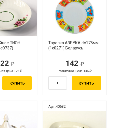
йное ПИОН
Тарелка АЗБУКА d=175мм
4с0737)
(1с0271) Беларусь
122
142
ная цена 126
Розничная цена 146
КУПИТЬ
КУПИТЬ
Арт.40632