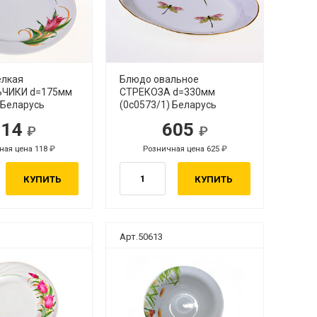
елкая
Блюдо овальное
ЧИКИ d=175мм
СТРЕКОЗА d=330мм
 Беларусь
(0с0573/1) Беларусь
114
605
ная цена 118
Розничная цена 625
КУПИТЬ
КУПИТЬ
Арт.50613