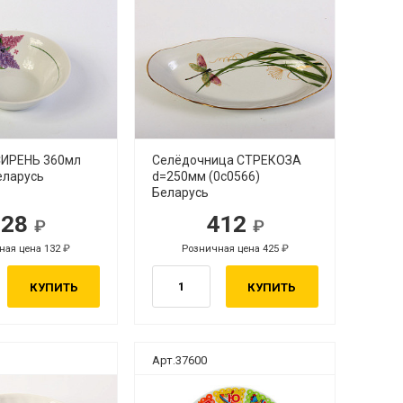
СИРЕНЬ 360мл
Селёдочница СТРЕКОЗА
еларусь
d=250мм (0с0566)
Беларусь
128
412
ная цена 132
Розничная цена 425
КУПИТЬ
КУПИТЬ
Арт.37600