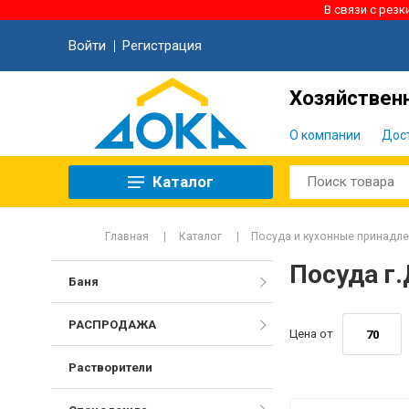
В связи с рез
Войти
Регистрация
Хозяйственн
О компании
Дос
Каталог
Главная
Каталог
Посуда и кухонные принадл
Посуда г
Баня
РАСПРОДАЖА
Цена от
Растворители