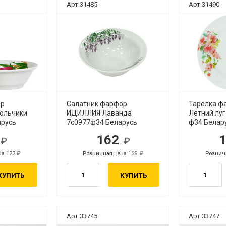
Арт.31485
Арт.31490
ор
Салатник фарфор
Тарелка ф
ольчики
ИДИЛЛИЯ Лаванда
Летний лу
арусь
7с0977ф34 Беларусь
ф34 Белар
1
162
б.
руб.
на 123
Розничная цена 166
Рознич
руб.
руб.
КУПИТЬ
КУПИТЬ
Арт.33745
Арт.33747