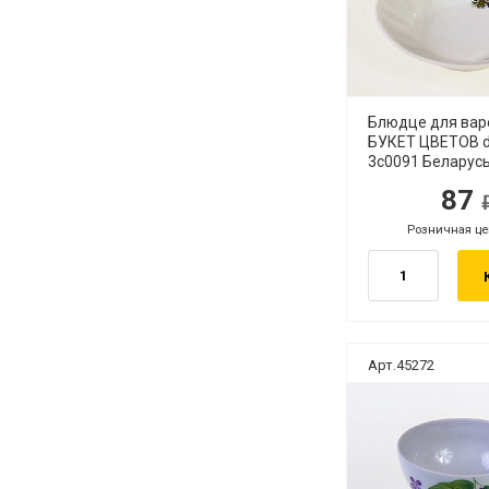
Блюдце для вар
БУКЕТ ЦВЕТОВ 
3с0091 Беларус
87
руб.
ру
Розничная це
руб.
Арт.45272