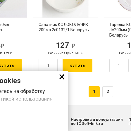
50мл
Салатник КОЛОКОЛЬЧИК
Тарелка 
сь
200мл 2с0132/1 Беларусь
d=200мм (
Беларусь
4
127
б.
руб.
на 179
Розничная цена 131
Рознич
руб.
руб.
КУПИТЬ
КУПИТЬ
×
ookies
тесь на обработку
1
2
тикой использования
ас, ул. Заготзерно, стр. 2
Настройка и консультация
П
831-47) 9-83-32
по 1С Soft-link.ru
п