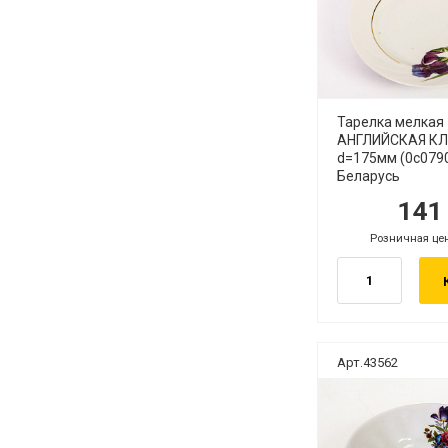
Тарелка мелкая
АНГЛИЙСКАЯ К
d=175мм (0с079
Беларусь
14
руб.
ру
Розничная це
руб.
Арт.43562