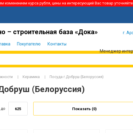
ким изменением курса рубля, цены на интересующий Вас товар уточняйте
Я забыл
Войти
пароль
о – строительная база «Дока»
г. Ар
тавка
Покупателю
Контакты
Менеджер интерн
ежности
Керамика
Посуда г.Добруш (Белоруссия)
.Добруш (Белоруссия)
до
Показать (
0
)