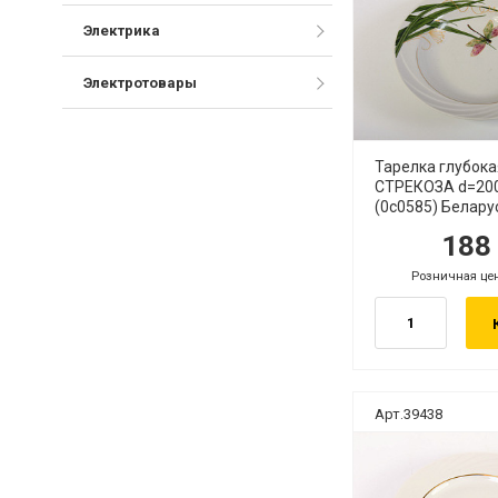
Электрика
Электротовары
Тарелка глубока
СТРЕКОЗА d=20
(0с0585) Белару
18
руб.
ру
Розничная це
руб.
Арт.39438