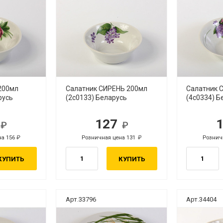
200мл
Салатник СИРЕНЬ 200мл
Салатник 
русь
(2с0133) Беларусь
(4с0334) Б
1
127
б.
руб.
на 156
Розничная цена 131
Рознич
руб.
руб.
КУПИТЬ
КУПИТЬ
Арт.33796
Арт.34404