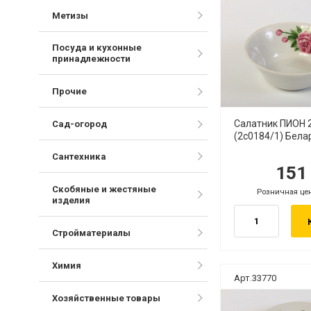
Метизы
Посуда и кухонные
принадлежности
Прочие
Салатник ПИОН 
Сад-огород
(2с0184/1) Бела
Сантехника
15
руб.
ру
Скобяные и жестяные
Розничная це
руб.
изделия
Стройматериалы
Химия
Арт.33770
Хозяйственные товары