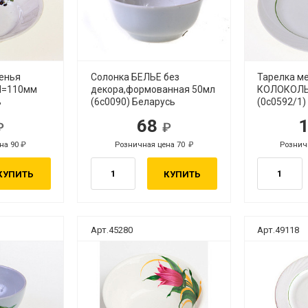
енья
Солонка БЕЛЬЕ без
Тарелка м
d=110мм
декора,формованная 50мл
КОЛОКОЛЬ
ь
(6с0090) Беларусь
(0с0592/1)
68
б.
руб.
на 90
Розничная цена 70
Рознич
руб.
руб.
КУПИТЬ
КУПИТЬ
Арт.45280
Арт.49118