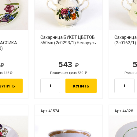
Сахарница БУКЕТ ЦВЕТОВ
Сахарница
ЛАССИКА
550мл (2с0293/1) Беларусь
(2с0162/1)
0)
1
543
б.
руб.
на 146
Розничная цена 560
Рознич
руб.
руб.
КУПИТЬ
КУПИТЬ
Арт.43574
Арт.44328