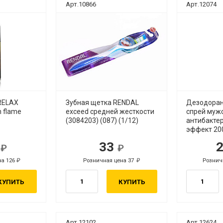
Арт.10866
Арт.12074
RELAX
Зубная щетка RENDAL
Дезодоран
n flame
exceed средней жесткости
спрей муж
(3084203) (087) (1/12)
антибакте
эффект 200
2
33
б.
руб.
на 126
Розничная цена 37
Рознич
руб.
руб.
КУПИТЬ
КУПИТЬ
Арт.12102
Арт.12624