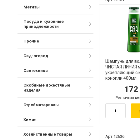
Метизы
Посуда и кухонные
принадлежности
Прочие
Сад-огород
Шампунь для во
ЧИСТАЯ ЛИНИЯ 
Сантехника
укрепляющий с 
конопли 400мл
Скобяные и жестяные
17
руб.
руб
изделия
Розничная це
руб.
Стройматериалы
Химия
Хозяйственные товары
Арт.12636