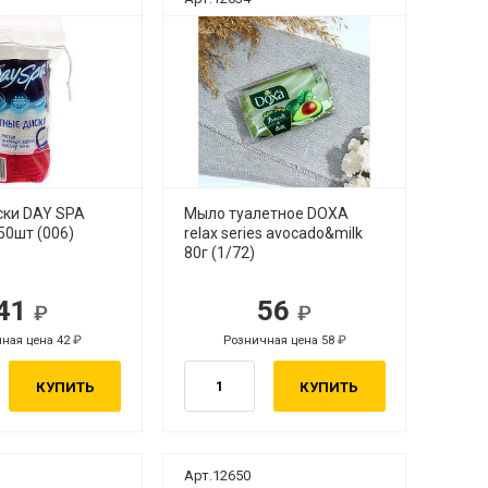
ски DAY SPA
Мыло туалетное DOXA
50шт (006)
relax series avocado&milk
80г (1/72)
41
56
ная цена 42
Розничная цена 58
КУПИТЬ
КУПИТЬ
Арт.12650