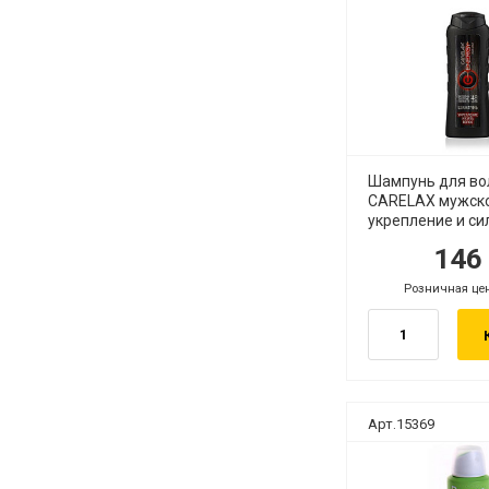
Шампунь для во
CARELAX мужск
укрепление и си
14
руб.
руб
Розничная це
руб.
Арт.15369