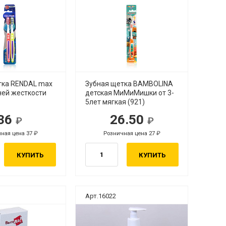
тка RENDAL max
Зубная щетка BAMBOLINA
ней жесткости
детская МиМиМишки от 3-
5лет мягкая (921)
36
26.50
ная цена 37
Розничная цена 27
КУПИТЬ
КУПИТЬ
Арт.16022