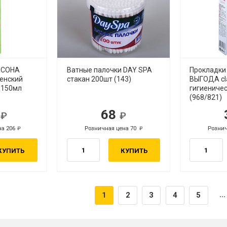
КСОНА
Ватные палочки DAY SPA
Прокладки
женский
стакан 200шт (143)
ВЫГОДА cl
 150мл
гигиениче
(968/821)
3
68
.
руб.
на 206
Розничная цена 70
Рознич
руб.
руб.
КУПИТЬ
КУПИТЬ
...
1
2
3
4
5