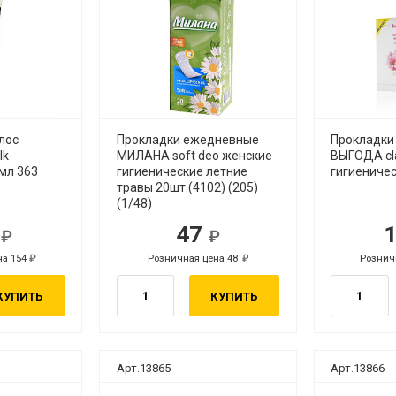
лос
Прокладки ежедневные
Прокладки
lk
МИЛАНА soft deo женские
ВЫГОДА cl
мл 363
гигиенические летние
гигиеничес
травы 20шт (4102) (205)
(1/48)
9
47
б.
руб.
на 154
Розничная цена 48
Рознич
руб.
руб.
КУПИТЬ
КУПИТЬ
Арт.13865
Арт.13866