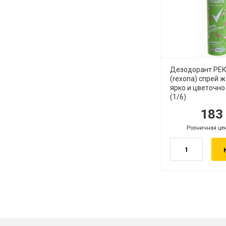
Дезодорант РЕ
(rexona) спрей 
ярко и цветочно
(1/6)
18
руб.
руб
Розничная це
руб.