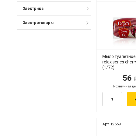
Электрика
Электротовары
Мыло туалетно
relax series cher
(1/72)
56
руб.
руб
Розничная це
руб.
Арт.12659