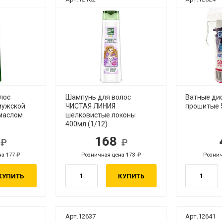
лос
Шампунь для волос
Ватные ди
мужской
ЧИСТАЯ ЛИНИЯ
прошитые 
маслом
шелковистые локоны
400мл (1/12)
2
168
.
руб.
на 177
Розничная цена 173
Рознич
руб.
руб.
КУПИТЬ
КУПИТЬ
Арт.12637
Арт.12641