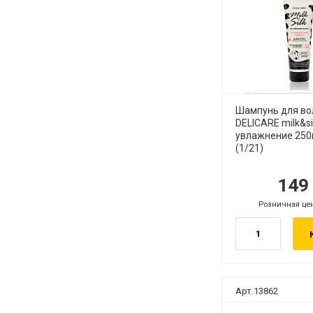
Шампунь для во
DELICARE milk&si
увлажнение 250
(1/21)
14
руб.
ру
Розничная це
руб.
Арт.13862