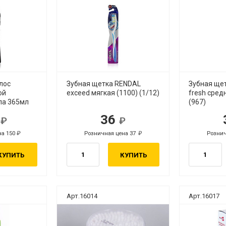
лос
Зубная щетка RENDAL
Зубная ще
ой
exceed мягкая (1100) (1/12)
fresh сред
ла 365мл
(967)
6
36
.
руб.
на 150
Розничная цена 37
Рознич
руб.
руб.
КУПИТЬ
КУПИТЬ
Арт.16014
Арт.16017