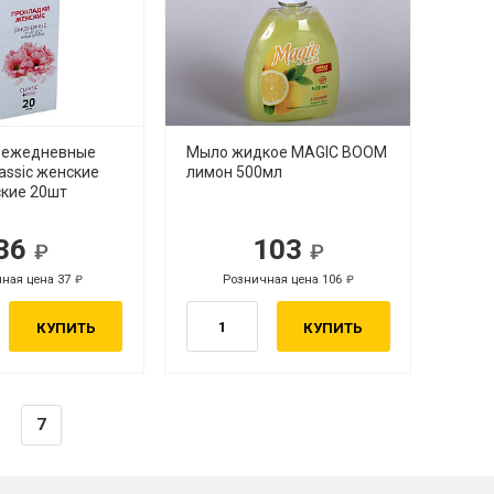
 ежедневные
Мыло жидкое MAGIC BOOM
assic женские
лимон 500мл
ские 20шт
36
103
ная цена 37
Розничная цена 106
КУПИТЬ
КУПИТЬ
7