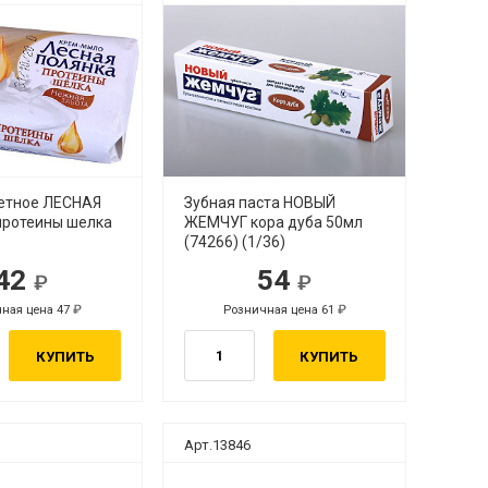
етное ЛЕСНАЯ
Зубная паста НОВЫЙ
ротеины шелка
ЖЕМЧУГ кора дуба 50мл
(74266) (1/36)
42
54
ная цена 47
Розничная цена 61
КУПИТЬ
КУПИТЬ
Арт.13846