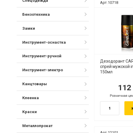
Спецодежда
Арт.10718
Бензотехника
Замки
Инструмент-оснастка
Инструмент-ручной
Дезодорант CA
спрей мужской i
Инструмент-электро
150мл
Канцтовары
11
руб.
ру
Розничная це
руб.
Клеенка
Краски
Металлопрокат
Арт.12101