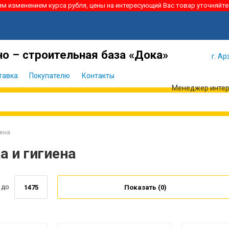
ким изменением курса рубля, цены на интересующий Вас товар уточняйте
Я забыл
Войти
пароль
о – строительная база «Дока»
г. Ар
тавка
Покупателю
Контакты
Менеджер интерн
иена
а и гигиена
до
Показать (
0
)