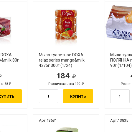
е DOXA
Мыло туалетное DOXA
Мыло туал
ry&milk 80г
relax series mango&milk
ПОЛЯНКА п
4х75г 300г (1/24)
90г (1/104)
184
.
руб.
на 58
Розничная цена 190
Рознич
руб.
руб.
КУПИТЬ
КУПИТЬ
Арт.13631
Арт.13835