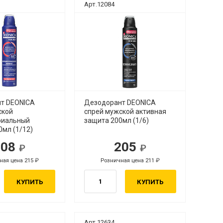
Арт.12084
т DEONICA
Дезодорант DEONICA
ской
спрей мужской активная
риальный
защита 200мл (1/6)
мл (1/12)
208
205
ная цена 215
Розничная цена 211
КУПИТЬ
КУПИТЬ
Арт.12634