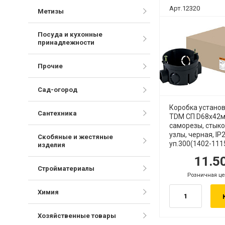
Арт.12320
Метизы
Посуда и кухонные
принадлежности
Прочие
Сад-огород
Коробка устано
Сантехника
TDM СП D68х42м
саморезы, стык
узлы, черная, IP
Скобяные и жестяные
уп.300(1402-111
изделия
11.5
руб.
руб
Стройматериалы
Розничная це
руб.
Химия
Хозяйственные товары