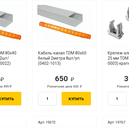
DM 80х40
Кабель-канал TDM 80х60
Крепеж-кл
12шт/
белый 2метра 8шт/уп.
25 мм TDM 
-0022)
(0402-1013)
0003) крат
9
650
3
б.
руб.
на 499
Розничная цена 650
Розничн
руб.
руб.
КУПИТЬ
КУПИТЬ
Арт.19372
Арт.19767