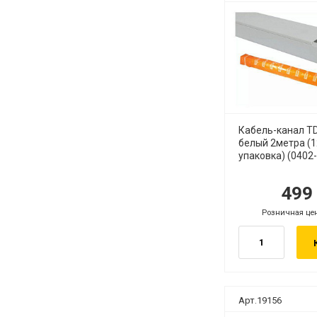
Кабель-канал T
белый 2метра (
упаковка) (0402
49
руб.
ру
Розничная це
руб.
Арт.19156