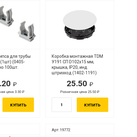
ипса для трубы
Коробка монтажная TDM
(1шт) (0405-
У191 СП D102х15 мм,
но 100шт.
крышка, IP20, инд.
штрихкод (1402-1191)
.20
25.50
ая цена 3.30
Розничная цена 25.50
КУПИТЬ
КУПИТЬ
Арт.19772