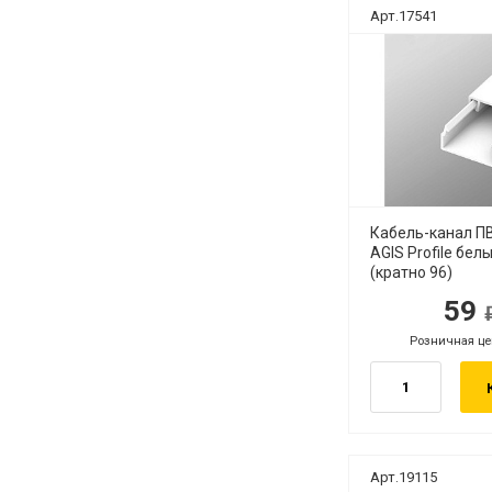
Арт.17541
Кабель-канал П
AGIS Profile бел
(кратно 96)
59
руб.
ру
Розничная це
руб.
Арт.19115