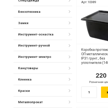
Спецодежда
Арт.10389
Бензотехника
Замки
Инструмент-оснастка
Инструмент-ручной
Коробка протяж
ОП металлическ
Инструмент-электро
IP31 грунт., без
уплотнителя (14
Канцтовары
22
руб.
руб
Клеенка
Розничная це
руб.
Краски
Металлопрокат