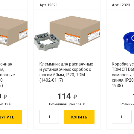
Арт.12321
Арт.12323
вочная
Клеммник для распаячных
Коробка у
м,
и установочных коробок с
TDM СП D6
овочные
шагом 60мм, IP20, TDM
саморезы, 
20
(1402-0117)
синяя, IP20
5)
1938)
0
114
.
руб.
на 12
Розничная цена 114
Розничн
руб.
руб.
КУПИТЬ
КУПИТЬ