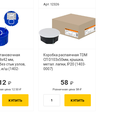
Арт.12326
становочная
Коробка распаячная TDM
8х42 мм,
СП D103х50мм, крышка,
без стык узлов,
метал. лапки, IP20 (1403-
, и/ш (1402-
0007)
12
58
ая цена 12.50
Розничная цена 58
КУПИТЬ
КУПИТЬ