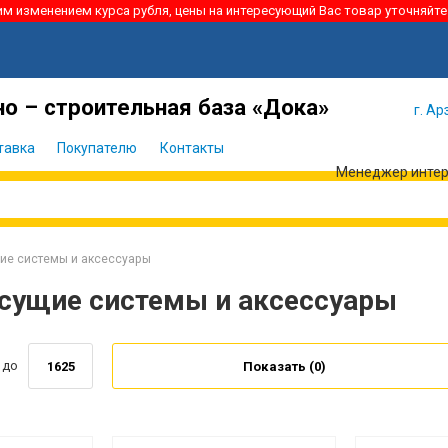
ким изменением курса рубля, цены на интересующий Вас товар уточняйте
Я забыл
Войти
пароль
о – строительная база «Дока»
г. Ар
тавка
Покупателю
Контакты
Менеджер интерн
ие системы и аксессуары
сущие системы и аксессуары
до
Показать (
0
)