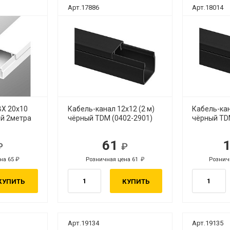
Арт.17886
Арт.18014
ВХ 20х10
Кабель-канал 12х12 (2 м)
Кабель-кан
ый 2метра
чёрный TDM (0402-2901)
чёрный TD
61
б.
руб.
на 65
Розничная цена 61
Рознич
руб.
руб.
КУПИТЬ
КУПИТЬ
Арт.19134
Арт.19135