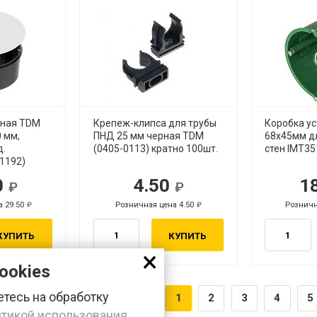
жная TDM
Крепеж-клипса для трубы
Коробка у
 мм,
ПНД 25 мм черная TDM
68х45мм д
д.
(0405-0113) кратно 100шт.
стен IMT35
1192)
0
4.50
1
уб.
руб.
а 29.50
Розничная цена 4.50
Розничн
руб.
руб.
КУПИТЬ
КУПИТЬ
×
ookies
тесь на обработку
1
2
3
4
5
тикой использования