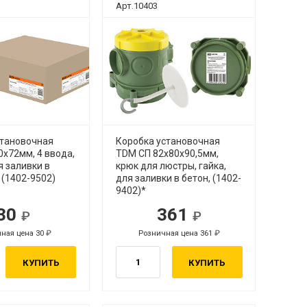
Арт.10403
становочная
Коробка установочная
х72мм, 4 ввода,
TDM СП 82х80х90,5мм,
я заливки в
крюк для люстры, гайка,
4 (1402-9502)
для заливки в бетон, (1402-
9402)*
30
361
ная цена 30
Розничная цена 361
КУПИТЬ
КУПИТЬ