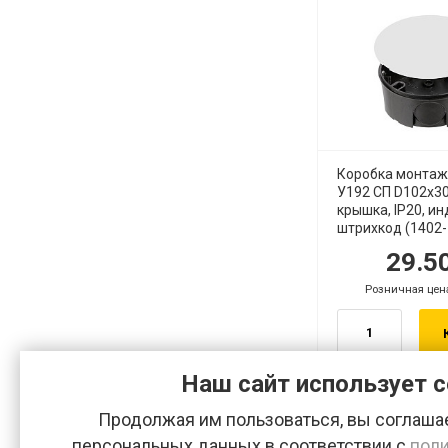
Коробка монта
У192 СП D102х30
крышка, IP20, ин
штрихкод (1402-
29.5
руб.
р
Розничная цен
руб.
Наш сайт использует c
Продолжая им пользоваться, вы соглашае
персональных данных в соответствии с
поли