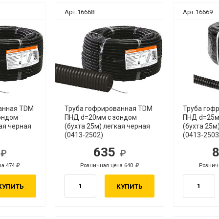
Арт.16668
Арт.16669
анная TDM
Труба гофрированная TDM
Труба гоф
ондом
ПНД d=20мм с зондом
ПНД d=25м
кая черная
(бухта 25м) легкая черная
(бухта 25м
(0413-2502)
(0413-2503
1
635
б.
руб.
на 474
Розничная цена 640
Рознич
руб.
руб.
КУПИТЬ
КУПИТЬ