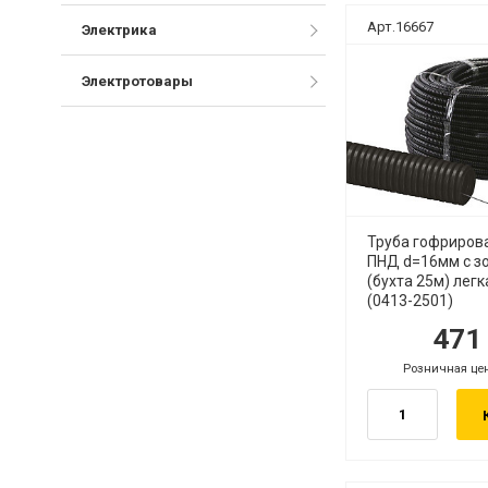
Арт.16667
Электрика
Электротовары
Труба гофриров
ПНД d=16мм с з
(бухта 25м) лег
(0413-2501)
47
руб.
ру
Розничная це
руб.