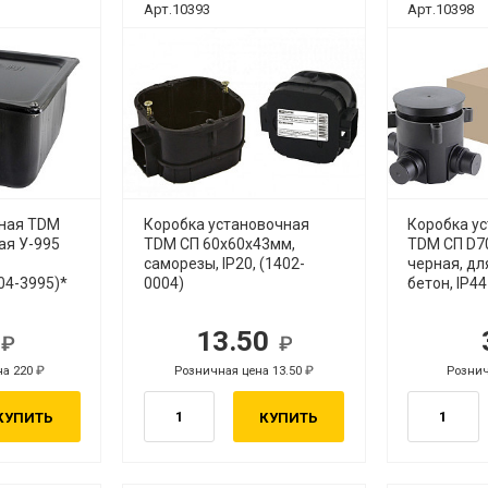
Арт.10393
Арт.10398
ная TDM
Коробка установочная
Коробка у
ая У-995
TDM СП 60х60х43мм,
TDM СП D70
саморезы, IP20, (1402-
черная, дл
04-3995)*
0004)
бетон, IP4
0
13.50
.
руб.
на 220
Розничная цена 13.50
Рознич
руб.
руб.
КУПИТЬ
КУПИТЬ