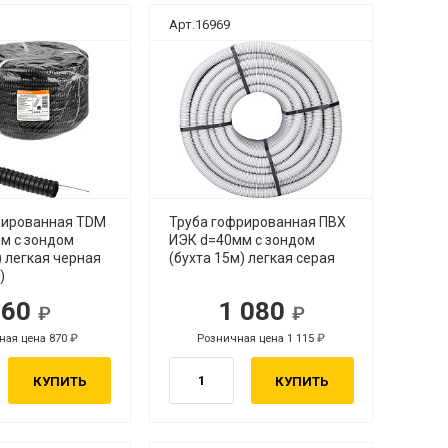
Арт.16969
рированная TDM
Труба гофрированная ПВХ
м с зондом
ИЭК d=40мм с зондом
) легкая черная
(бухта 15м) легкая серая
)
860
1 080
ная цена 870
Розничная цена 1 115
КУПИТЬ
КУПИТЬ