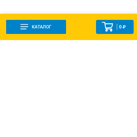
КАТАЛОГ
0 ₽
+7 (831-47) 9-83-32
г. Арзамас, ул. Заготзерно, стр. 2
Настройка и консультация по 1С Soft-link.ru
Политика в отношении обработки
персональных данных