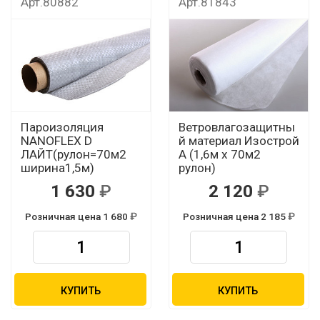
Арт.80882
Арт.81843
Пароизоляция
Ветровлагозащитны
NANOFLEX D
й материал Изострой
ЛАЙТ(рулон=70м2
А (1,6м х 70м2
ширина1,5м)
рулон)
1 630
2 120
Розничная цена 1 680
Розничная цена 2 185
КУПИТЬ
КУПИТЬ