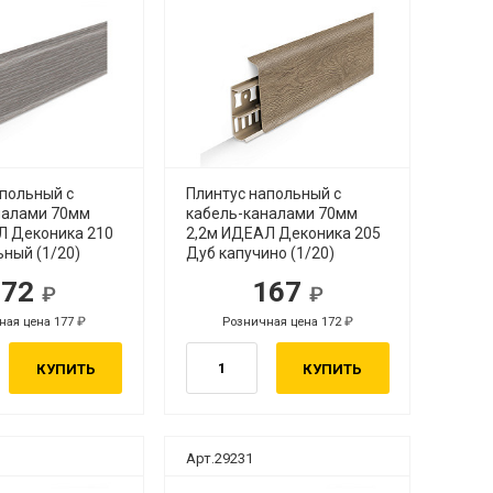
апольный с
Плинтус напольный с
налами 70мм
кабель-каналами 70мм
Л Деконика 210
2,2м ИДЕАЛ Деконика 205
ный (1/20)
Дуб капучино (1/20)
172
167
ная цена 177
Розничная цена 172
КУПИТЬ
КУПИТЬ
Арт.29231