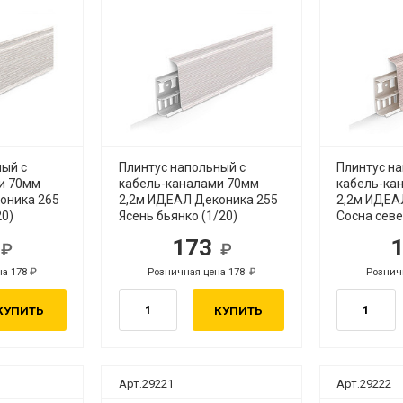
ный с
Плинтус напольный с
Плинтус н
и 70мм
кабель-каналами 70мм
кабель-ка
оника 265
2,2м ИДЕАЛ Деконика 255
2,2м ИДЕА
20)
Ясень бьянко (1/20)
Сосна севе
3
173
б.
руб.
на 178
Розничная цена 178
Рознич
руб.
руб.
КУПИТЬ
КУПИТЬ
Арт.29221
Арт.29222