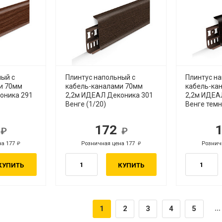
ный с
Плинтус напольный с
Плинтус н
и 70мм
кабель-каналами 70мм
кабель-ка
оника 291
2,2м ИДЕАЛ Деконика 301
2,2м ИДЕА
Венге (1/20)
Венге темн
2
172
б.
руб.
на 177
Розничная цена 177
Рознич
руб.
руб.
КУПИТЬ
КУПИТЬ
...
1
2
3
4
5