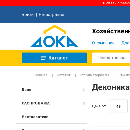
В связи с рез
Войти
Регистрация
Хозяйственн
О компании
Дос
Каталог
Главная
Каталог
Стройматериалы
Плинт
Деконик
Баня
РАСПРОДАЖА
Цена от
Растворители