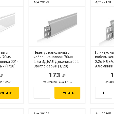
Арт.29173
Арт.29178
ный с
Плинтус напольный с
Плинтус н
и 70мм
кабель-каналами 70мм
кабель-ка
оника 001-
2,2м ИДЕАЛ Деконика 002
2,2м ИДЕА
ый (1/20)
Светло-серый (1/20)
Алюминий 
7
173
б.
руб.
на 172
Розничная цена 178
Рознич
руб.
руб.
КУПИТЬ
КУПИТЬ
Арт.29194
Арт.29195