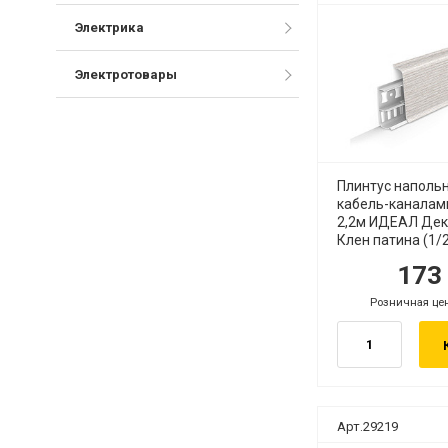
Электрика
Электротовары
Плинтус наполь
кабель-каналам
2,2м ИДЕАЛ Дек
Клен патина (1/
17
руб.
ру
Розничная це
руб.
Арт.29219