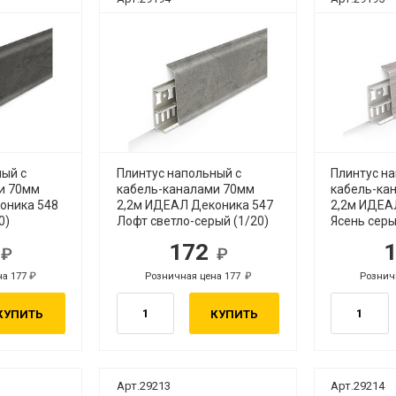
ный с
Плинтус напольный с
Плинтус н
и 70мм
кабель-каналами 70мм
кабель-ка
оника 548
2,2м ИДЕАЛ Деконика 547
2,2м ИДЕА
0)
Лофт светло-серый (1/20)
Ясень серы
2
172
б.
руб.
на 177
Розничная цена 177
Рознич
руб.
руб.
КУПИТЬ
КУПИТЬ
Арт.29213
Арт.29214