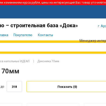
ким изменением курса рубля, цены на интересующий Вас товар уточняйте
Я забыл
Войти
пароль
о – строительная база «Дока»
г. Ар
тавка
Покупателю
Контакты
Менеджер интерн
уса напольные ИДЕАЛ
Деконика 70мм
а 70мм
до
Показать (
0
)