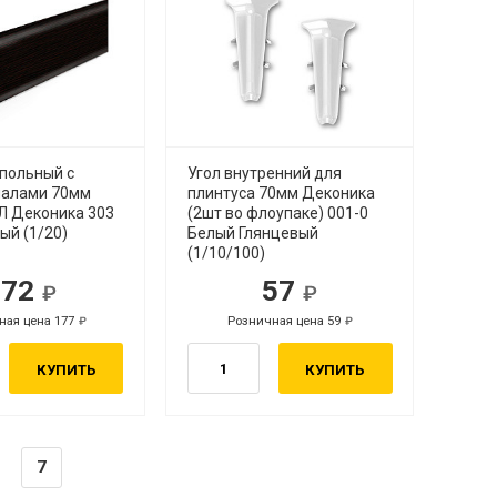
апольный с
Угол внутренний для
налами 70мм
плинтуса 70мм Деконика
Л Деконика 303
(2шт во флоупаке) 001-0
ый (1/20)
Белый Глянцевый
(1/10/100)
172
57
ная цена 177
Розничная цена 59
КУПИТЬ
КУПИТЬ
7