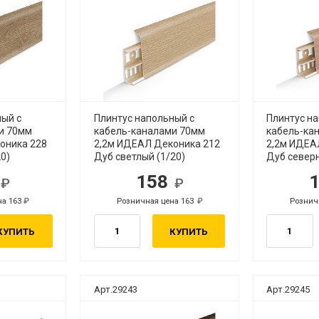
ный с
Плинтус напольный с
Плинтус н
и 70мм
кабель-каналами 70мм
кабель-ка
оника 228
2,2м ИДЕАЛ Деконика 212
2,2м ИДЕА
20)
Дуб светлый (1/20)
Дуб северн
8
158
б.
руб.
на 163
Розничная цена 163
Рознич
руб.
руб.
КУПИТЬ
КУПИТЬ
Арт.29243
Арт.29245