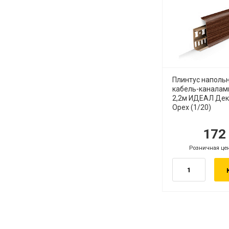
Плинтус наполь
кабель-каналам
2,2м ИДЕАЛ Дек
Орех (1/20)
17
руб.
ру
Розничная це
руб.