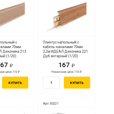
апольный с
Плинтус напольный с
налами 70мм
кабель-каналами 70мм
Л Деконика 213
2,2м ИДЕАЛ Деконика 221
ый (1/20)
Дуб янтарный (1/20)
167
167
ная цена 172
Розничная цена 172
КУПИТЬ
КУПИТЬ
Арт.30221