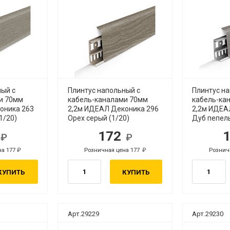
ный с
Плинтус напольный с
Плинтус н
и 70мм
кабель-каналами 70мм
кабель-ка
оника 263
2,2м ИДЕАЛ Деконика 296
2,2м ИДЕА
1/20)
Орех серый (1/20)
Дуб пепель
2
172
б.
руб.
на 177
Розничная цена 177
Рознич
руб.
руб.
КУПИТЬ
КУПИТЬ
Арт.29229
Арт.29230