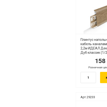
Плинтус наполь
кабель-каналам
2,2м ИДЕАЛ Дек
Дуб классик (1/
15
руб.
ру
Розничная це
руб.
Арт.29233