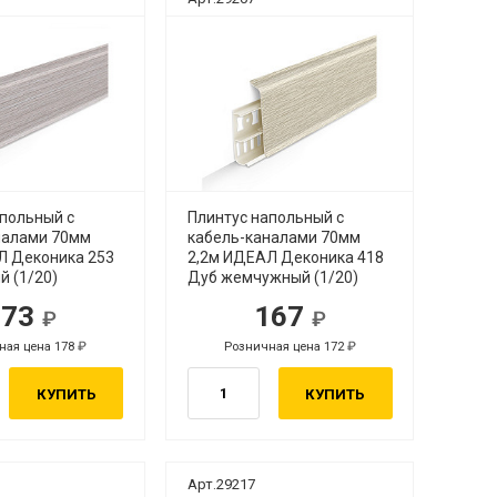
апольный с
Плинтус напольный с
налами 70мм
кабель-каналами 70мм
Л Деконика 253
2,2м ИДЕАЛ Деконика 418
й (1/20)
Дуб жемчужный (1/20)
173
167
ная цена 178
Розничная цена 172
КУПИТЬ
КУПИТЬ
Арт.29217