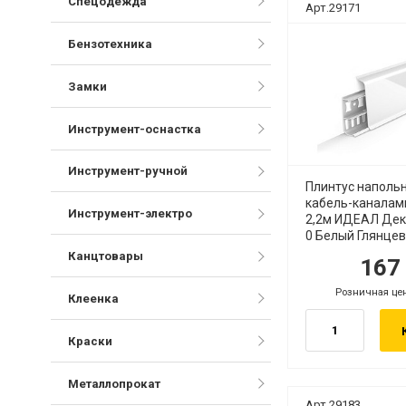
Спецодежда
Арт.29171
Бензотехника
Замки
Инструмент-оснастка
Инструмент-ручной
Плинтус наполь
кабель-каналам
Инструмент-электро
2,2м ИДЕАЛ Дек
0 Белый Глянцев
Канцтовары
16
руб.
ру
Розничная це
руб.
Клеенка
Краски
Металлопрокат
Арт.29183