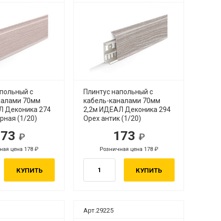
апольный с
Плинтус напольный с
налами 70мм
кабель-каналами 70мм
Л Деконика 274
2,2м ИДЕАЛ Деконика 294
рная (1/20)
Орех антик (1/20)
173
173
ная цена 178
Розничная цена 178
КУПИТЬ
КУПИТЬ
Арт.29225