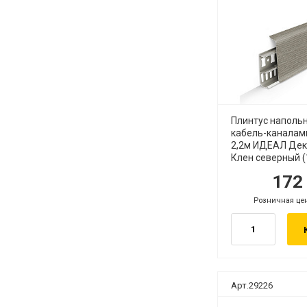
Плинтус наполь
кабель-каналам
2,2м ИДЕАЛ Дек
Клен северный (
17
руб.
ру
Розничная це
руб.
Арт.29226