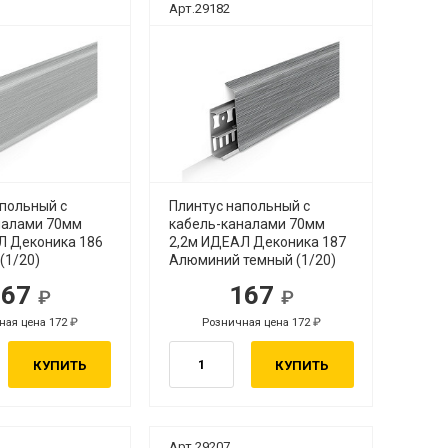
Арт.29182
апольный с
Плинтус напольный с
налами 70мм
кабель-каналами 70мм
Л Деконика 186
2,2м ИДЕАЛ Деконика 187
(1/20)
Алюминий темный (1/20)
167
167
ная цена 172
Розничная цена 172
КУПИТЬ
КУПИТЬ
Арт.29207