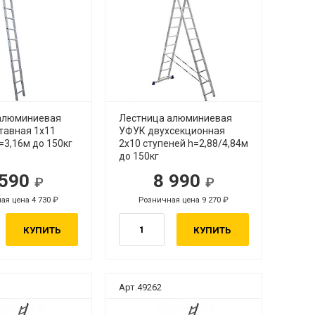
алюминиевая
Лестница алюминиевая
тавная 1х11
УФУК двухсекционная
=3,16м до 150кг
2х10 ступеней h=2,88/4,84м
до 150кг
 590
8 990
ая цена 4 730
Розничная цена 9 270
КУПИТЬ
КУПИТЬ
Арт.49262