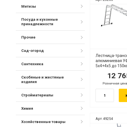
Метизы
Посуда и кухонные
принадлежности
Прочие
Сад-огород
Лестница-тран
алюминиевая У
Сантехника
5х4+4х5 до 150к
12 7
руб.
р
Скобяные и жестяные
изделия
Розничная цена
.
руб.
Стройматериалы
Химия
Арт.49254
Хозяйственные товары