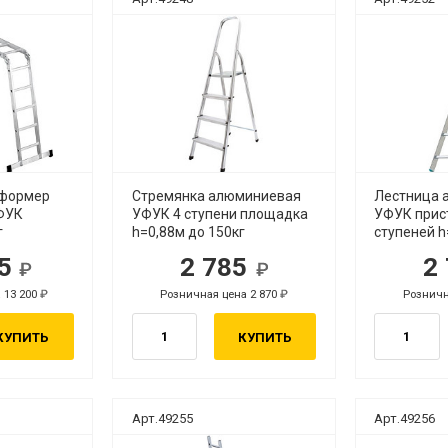
сформер
Стремянка алюминиевая
Лестница 
ФУК
УФУК 4 ступени площадка
УФУК прис
г
h=0,88м до 150кг
ступеней h
65
2 785
2
уб.
руб.
 13 200
Розничная цена 2 870
Розничн
руб.
руб.
КУПИТЬ
КУПИТЬ
Арт.49255
Арт.49256