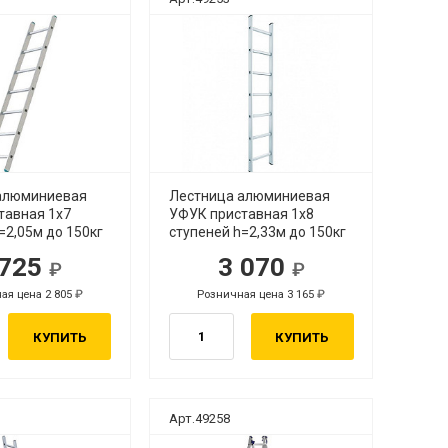
алюминиевая
Лестница алюминиевая
тавная 1х7
УФУК приставная 1х8
=2,05м до 150кг
ступеней h=2,33м до 150кг
 725
3 070
ая цена 2 805
Розничная цена 3 165
КУПИТЬ
КУПИТЬ
Арт.49258