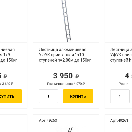
иниевая
Лестница алюминиевая
Лестница 
я 1х9
УФУК приставная 1х10
УФУК прис
 до 150кг
ступеней h=2,88м до 150кг
ступеней h
5
3 950
4
уб.
руб.
а 3 640
Розничная цена 4 070
Розничн
руб.
руб.
КУПИТЬ
КУПИТЬ
Арт.49260
Арт.49261