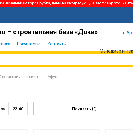
ким изменением курса рубля, цены на интересующий Вас товар уточняйте
Я забыл
Войти
пароль
о – строительная база «Дока»
г. Ар
тавка
Покупателю
Контакты
Менеджер интерн
Стремянки / лестницы
Уфук
до
Показать (
0
)