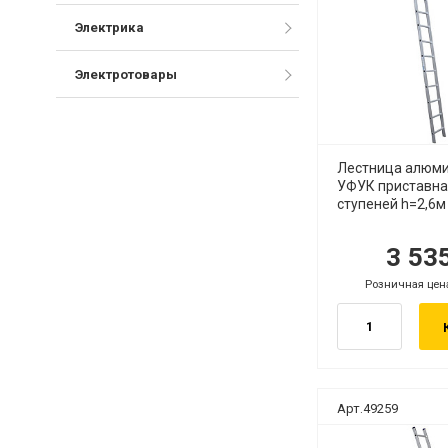
Электрика
Электротовары
Лестница алюм
УФУК приставна
ступеней h=2,6м
3 53
руб.
р
Розничная цен
руб.
Арт.49259