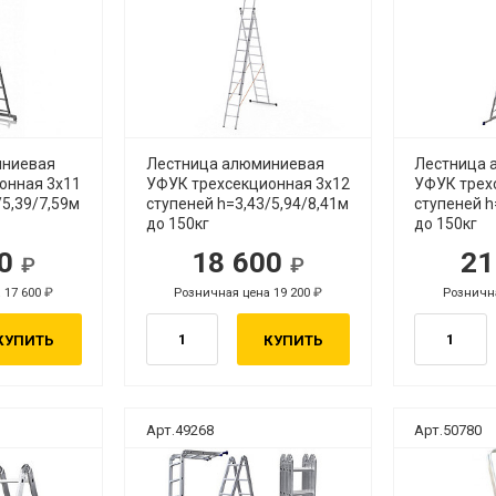
иниевая
Лестница алюминиевая
Лестница 
онная 3х11
УФУК трехсекционная 3х12
УФУК трех
/5,39/7,59м
ступеней h=3,43/5,94/8,41м
ступеней h
до 150кг
до 150кг
50
18 600
21
уб.
руб.
 17 600
Розничная цена 19 200
Рознична
руб.
руб.
КУПИТЬ
КУПИТЬ
Арт.49268
Арт.50780