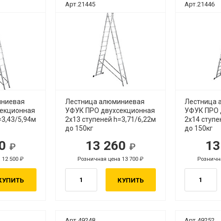
Арт.21445
Арт.21446
иниевая
Лестница алюминиевая
Лестница 
екционная
УФУК ПРО двухсекционная
УФУК ПРО 
=3,43/5,94м
2х13 ступеней h=3,71/6,22м
2х14 ступе
до 150кг
до 150кг
70
13 260
13
уб.
руб.
 12 500
Розничная цена 13 700
Рознична
руб.
руб.
КУПИТЬ
КУПИТЬ
Арт.49248
Арт.49252