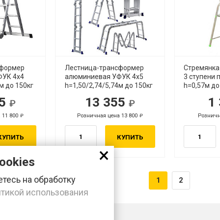
сформер
Лестница-трансформер
Стремянка
ФУК 4х4
алюминиевая УФУК 4х5
3 ступени
м до 150кг
h=1,50/2,74/5,74м до 150кг
h=0,57м до
75
13 355
1
уб.
руб.
 11 800
Розничная цена 13 800
Розничн
руб.
руб.
КУПИТЬ
КУПИТЬ
×
ookies
тесь на обработку
1
2
тикой использования