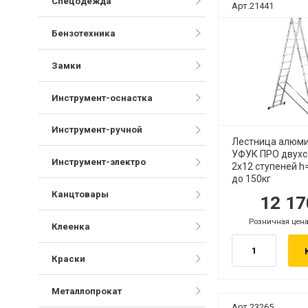
Спецодежда
Арт.21441
Бензотехника
Замки
Инструмент-оснастка
Инструмент-ручной
Лестница алюм
УФУК ПРО двухс
Инструмент-электро
2х12 ступеней h
до 150кг
Канцтовары
12 1
руб.
р
Розничная цена
.
руб.
Клеенка
Краски
Металлопрокат
Арт.23265