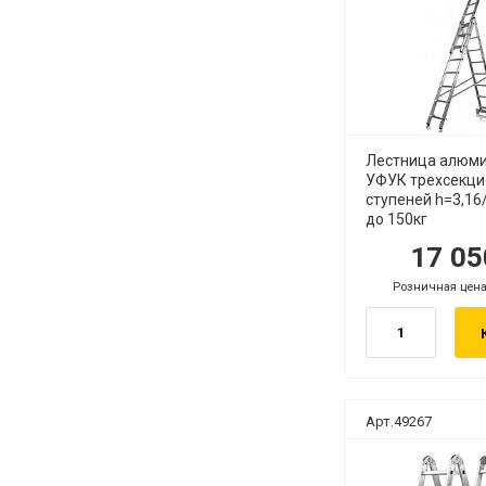
Лестница алюм
УФУК трехсекци
ступеней h=3,16
до 150кг
17 0
руб.
р
Розничная цена
.
руб.
Арт.49267