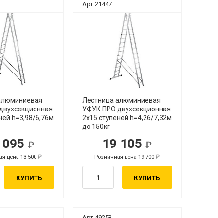
Арт.21447
алюминиевая
Лестница алюминиевая
двухсекционная
УФУК ПРО двухсекционная
ней h=3,98/6,76м
2х15 ступеней h=4,26/7,32м
до 150кг
 095
19 105
я цена 13 500
Розничная цена 19 700
КУПИТЬ
КУПИТЬ
Арт.49253