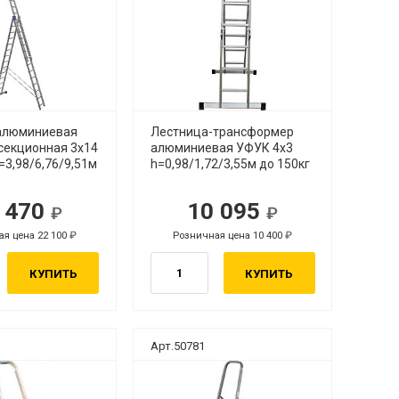
алюминиевая
Лестница-трансформер
секционная 3х14
алюминиевая УФУК 4х3
=3,98/6,76/9,51м
h=0,98/1,72/3,55м до 150кг
 470
10 095
я цена 22 100
Розничная цена 10 400
КУПИТЬ
КУПИТЬ
Арт.50781