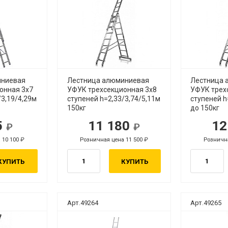
иниевая
Лестница алюминиевая
Лестница 
онная 3х7
УФУК трехсекционная 3х8
УФУК трех
/3,19/4,29м
ступеней h=2,33/3,74/5,11м
ступеней h
150кг
до 150кг
5
11 180
12
уб.
руб.
 10 100
Розничная цена 11 500
Рознична
руб.
руб.
КУПИТЬ
КУПИТЬ
Арт.49264
Арт.49265