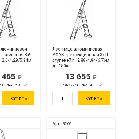
алюминиевая
Лестница алюминиевая
секционная 3х9
УФУК трехсекционная 3х10
=2,6/4,29/5,94м
ступеней h=2,88/4,84/6,76м
до 150кг
 465
13 655
я цена 12 900
Розничная цена 14 100
КУПИТЬ
КУПИТЬ
Арт.49266