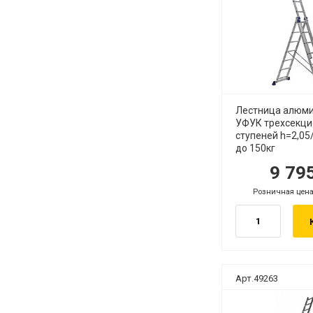
Лестница алюм
УФУК трехсекци
ступеней h=2,05
до 150кг
9 79
руб.
р
Розничная цена
.
руб.
Арт.49263