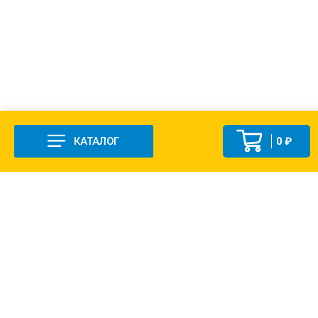
КАТАЛОГ
0 ₽
+7 (831-47) 9-83-32
г. Арзамас, ул. Заготзерно, стр. 2