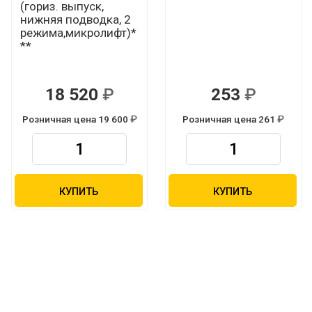
(гориз. выпуск,
нижняя подводка, 2
режима,микролифт)*
**
18 520
253
Р
Р
Розничная цена 19 600
Розничная цена 261
Р
Р
КУПИТЬ
КУПИТЬ