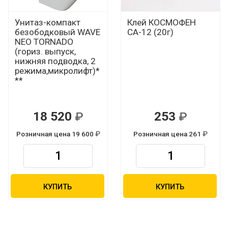
Унитаз-компакт
Клей КОСМОФЕН
безободковый WAVE
СА-12 (20г)
NEO TORNADO
(гориз. выпуск,
нижняя подводка, 2
режима,микролифт)*
**
18 520
253
Р
Р
Розничная цена 19 600
Розничная цена 261
Р
Р
КУПИТЬ
КУПИТЬ