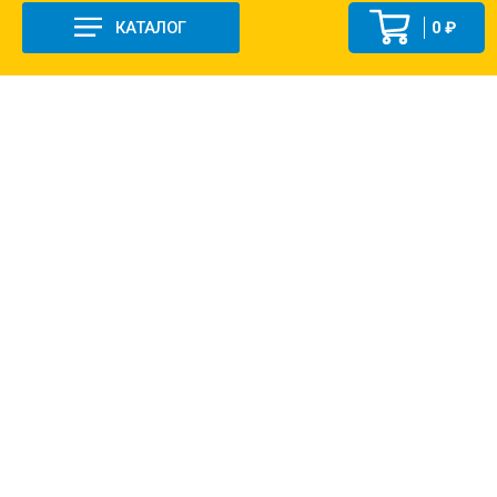
КАТАЛОГ
0 ₽
+7 (831-47) 9-83-32
г. Арзамас, ул. Заготзерно, стр. 2
Настройка и консультация по 1С Soft-link.ru
Политика в отношении обработки
персональных данных
2013-2026 ©