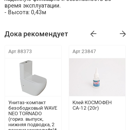
время эксплуатации.
- Высота: 0,43м
Дока рекомендует
т
Дока рекомендует
Дока рекомендуе
Арт.88373
Арт.23847
Унитаз-компакт
Клей КОСМОФЕН
безободковый WAVE
СА-12 (20г)
NEO TORNADO
(гориз. выпуск,
нижняя подводка, 2
режима,микролифт)*