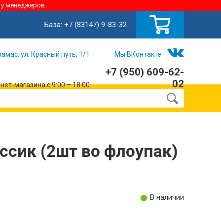
 у менеджеров.
База:
+7 (83147) 9-83-32
замас, ул. Красный путь, 1/1
Мы ВКонтакте
+7 (950) 609-62-
02
ет-магазина с 9:00 – 18:00
ссик (2шт во флоупак)
В наличии