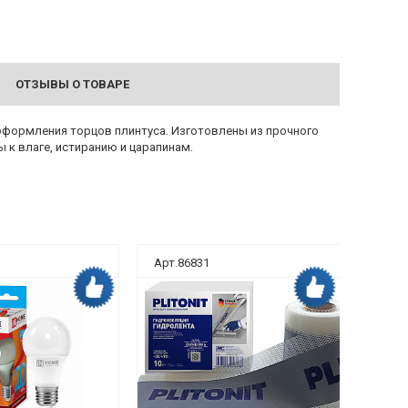
ОТЗЫВЫ О ТОВАРЕ
о оформления торцов плинтуса. Изготовлены из прочного
 к влаге, истиранию и царапинам.
Арт.86831
Арт.8
Дока рекомендует
Дока рекомендует