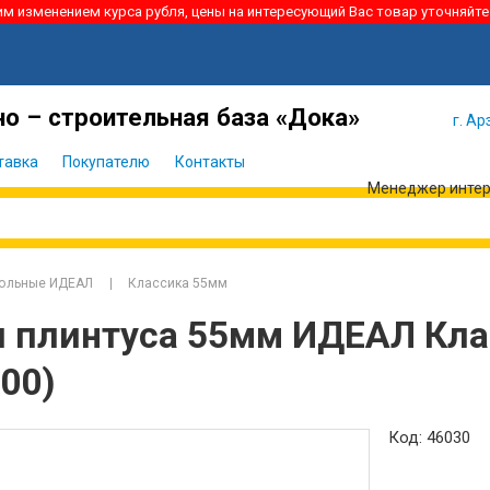
ким изменением курса рубля, цены на интересующий Вас товар уточняйте
Я забыл
Войти
пароль
о – строительная база «Дока»
г. Ар
тавка
Покупателю
Контакты
Менеджер интерн
польные ИДЕАЛ
Классика 55мм
я плинтуса 55мм ИДЕАЛ Кла
00)
Код: 46030