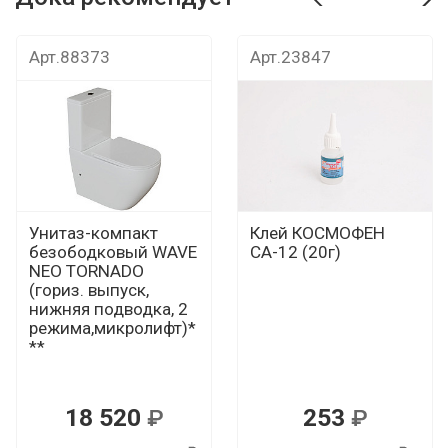
т
Дока рекомендует
Дока рекомендуе
Арт.88373
Арт.23847
Унитаз-компакт
Клей КОСМОФЕН
безободковый WAVE
СА-12 (20г)
NEO TORNADO
(гориз. выпуск,
нижняя подводка, 2
режима,микролифт)*
**
18 520
253
Р
Р