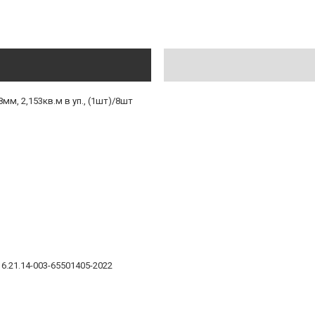
мм, 2,153кв.м в уп., (1шт)/8шт
6.21.14-003-65501405-2022