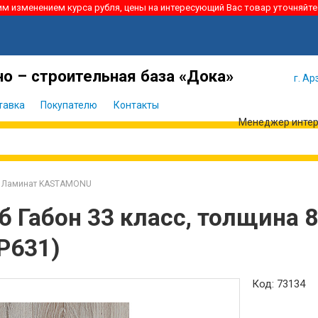
ким изменением курса рубля, цены на интересующий Вас товар уточняйте
Я забыл
Войти
пароль
о – строительная база «Дока»
г. Ар
тавка
Покупателю
Контакты
Менеджер интерн
Ламинат KASTAMONU
 Габон 33 класс, толщина 8
P631)
Код: 73134