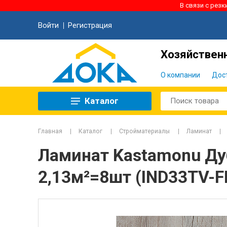
В связи с рез
Войти
Регистрация
Хозяйственн
О компании
Дос
Каталог
Главная
Каталог
Стройматериалы
Ламинат
Ламинат Kastamonu Дуб
2,13м²=8шт (IND33TV-F