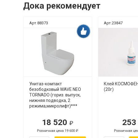
Дока рекомендует
Арт.88373
Арт.23847
ка рекомендует
Дока рекомендует
нная
Унитаз-компакт
Клей КОСМОФЕН
 10м
безободковый WAVE NEO
(20г)
TORNADO (гориз. выпуск,
нижняя подводка, 2
режима,микролифт)***
18 520
25
Р
Р
Розничная цена 19 600
Розничная це
Р