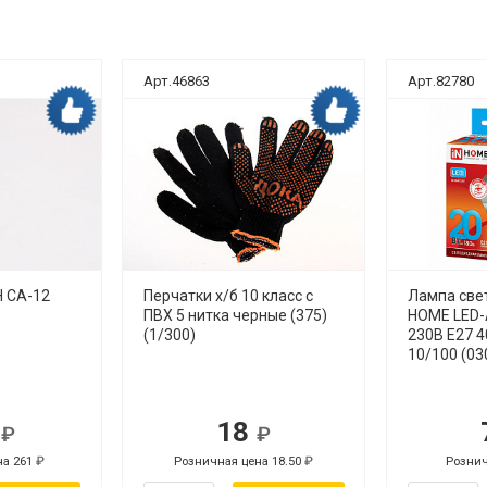
Арт.46863
Арт.82780
Дока рекомендует
Дока рекомендует
 СА-12
Перчатки х/б 10 класс с
Лампа све
ПВХ 5 нитка черные (375)
HOME LED-
(1/300)
230В Е27 
10/100 (03
3
18
на 261
Розничная цена 18.50
Рознич
Р