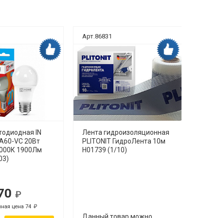
Арт.86831
Арт.8
Дока рекомендует
Дока рекомендует
тодиодная IN
Лента гидроизоляционная
Унит
A60-VC 20Вт
PLITONIT ГидроЛента 10м
безо
4000К 1900Лм
H01739 (1/10)
TORN
03)
нижн
режи
70
Р
Р
ная цена 74
Р
Р
Р
Данный товар можно