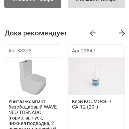
Дока рекомендует
т
Дока рекомендует
Дока рекомендуе
Арт.88373
Арт.23847
Унитаз-компакт
Клей КОСМОФЕН
безободковый WAVE
СА-12 (20г)
NEO TORNADO
(гориз. выпуск,
нижняя подводка, 2
режима,микролифт)*