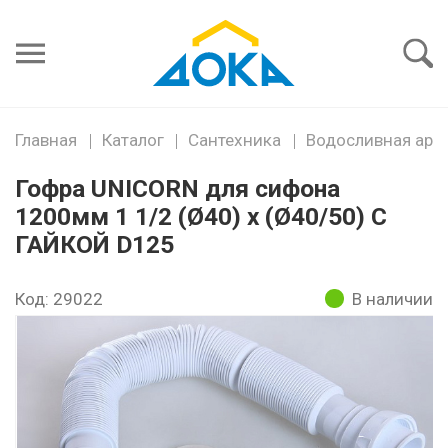
Я забыл
пароль
Войти
Главная
Каталог
Сантехника
Водосливная арм
Гофра UNICORN для сифона
1200мм 1 1/2 (Ø40) х (Ø40/50) С
ГАЙКОЙ D125
Код: 29022
В наличии