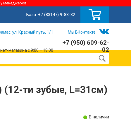
 у менеджеров.
База:
+7 (83147) 9-83-32
замас, ул. Красный путь, 1/1
Мы ВКонтакте
+7 (950) 609-62-
02
ет-магазина с 9:00 – 18:00
 (12-ти зубые, L=31см)
В наличии