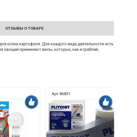
ОТЗЫВЫ О ТОВАРЕ
 для копки картофеля. Для каждого вида деятельности есть
я овощей применяют вилы, которых, как и граблей,
Арт.86831
Арт.8
Дока рекомендует
Дока рекомендует