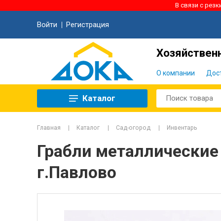
В связи с рез
Войти
Регистрация
Хозяйственн
О компании
Дос
Каталог
Главная
Каталог
Сад-огород
Инвентарь
Грабли металлические 
г.Павлово