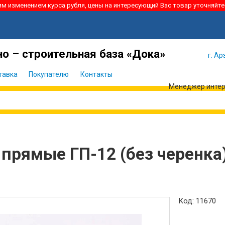
ким изменением курса рубля, цены на интересующий Вас товар уточняйте
Я забыл
Войти
пароль
о – строительная база «Дока»
г. Ар
тавка
Покупателю
Контакты
Менеджер интерн
прямые ГП-12 (без черенка)
Код: 11670