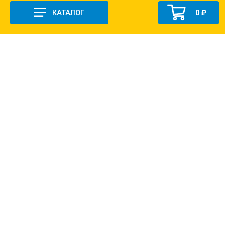
КАТАЛОГ
0 ₽
+7 (831-47) 9-83-32
г. Арзамас, ул. Заготзерно, стр. 2
Настройка и консультация по 1С Soft-link.ru
Политика в отношении обработки
персональных данных
2013-2026 ©