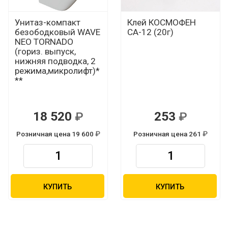
Унитаз-компакт
Клей КОСМОФЕН
безободковый WAVE
СА-12 (20г)
NEO TORNADO
(гориз. выпуск,
нижняя подводка, 2
режима,микролифт)*
**
18 520
253
Р
Р
Розничная цена 19 600
Розничная цена 261
Р
Р
КУПИТЬ
КУПИТЬ