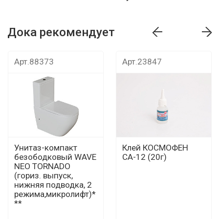
Дока рекомендует
т
Дока рекомендует
Дока рекомендуе
Арт.88373
Арт.23847
Унитаз-компакт
Клей КОСМОФЕН
безободковый WAVE
СА-12 (20г)
NEO TORNADO
(гориз. выпуск,
нижняя подводка, 2
режима,микролифт)*
**