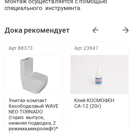
Монтаж осуществляется с помощью
специального инструмента.
Дока рекомендует
т
Дока рекомендует
Дока рекомендуе
Арт.88373
Арт.23847
Унитаз-компакт
Клей КОСМОФЕН
безободковый WAVE
СА-12 (20г)
NEO TORNADO
(гориз. выпуск,
нижняя подводка, 2
режима,микролифт)*