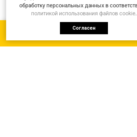
обработку персональных данных в соответст
политикой использования файлов cookie
.
Согласен
КАТАЛОГ
0 ₽
+7 (831-47) 9-83-32
г. Арзамас, ул. Заготзерно, стр. 2
Настройка и консультация по 1С Soft-link.ru
Политика в отношении обработки