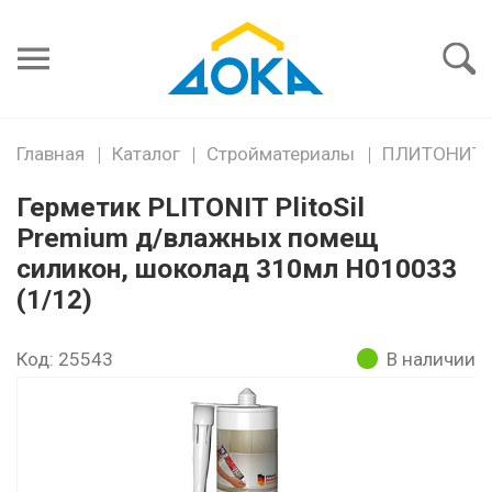
Я забыл
пароль
Войти
Главная
Каталог
Стройматериалы
ПЛИТОНИТ (
Герметик PLITONIT PlitoSil
Premium д/влажных помещ
силикон, шоколад 310мл H010033
(1/12)
Код: 25543
В наличии