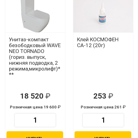
Унитаз-компакт
Клей КОСМОФЕН
безободковый WAVE
СА-12 (20г)
NEO TORNADO
(гориз. выпуск,
нижняя подводка, 2
режима,микролифт)*
**
18 520
253
Р
Р
Розничная цена 19 600
Розничная цена 261
Р
Р