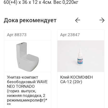
60(+4) х 36 х 12 х 4см. Вес 0,220кг
Дока рекомендует
т
Дока рекомендует
Дока рекомендуе
Арт.88373
Арт.23847
Унитаз-компакт
Клей КОСМОФЕН
безободковый WAVE
СА-12 (20г)
NEO TORNADO
(гориз. выпуск,
нижняя подводка, 2
режима,микролифт)*
**