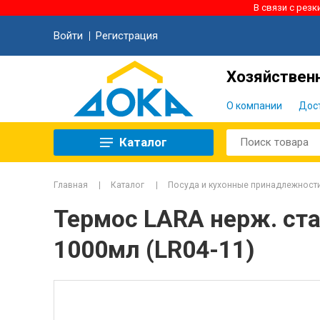
В связи с рез
Войти
Регистрация
Хозяйственн
О компании
Дос
Каталог
Главная
Каталог
Посуда и кухонные принадлежност
Термос LARA нерж. ст
1000мл (LR04-11)