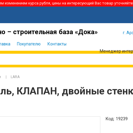
ким изменением курса рубля, цены на интересующий Вас товар уточняйте
Я забыл
Войти
пароль
о – строительная база «Дока»
г. Ар
тавка
Покупателю
Контакты
Менеджер интерн
и
LARA
аль, КЛАПАН, двойные стен
Код: 19239