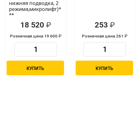
нижняя подводка, 2
режима,микролифт)*
**
18 520
253
Р
Р
Розничная цена 19 600
Розничная цена 261
Р
Р
КУПИТЬ
КУПИТЬ