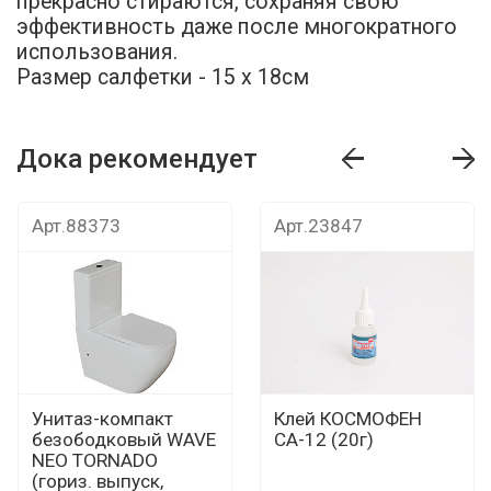
прекрасно стираются, сохраняя свою
эффективность даже после многократного
использования.
Размер салфетки - 15 х 18см
Дока рекомендует
т
Дока рекомендует
Дока рекомендуе
Арт.88373
Арт.23847
Унитаз-компакт
Клей КОСМОФЕН
безободковый WAVE
СА-12 (20г)
NEO TORNADO
(гориз. выпуск,