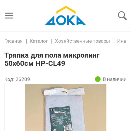
Я забыл
пароль
Войти
Главная
Каталог
Хозяйственные товары
Инвен
Тряпка для пола микролинг
50х60см HP-CL49
Код: 26209
В наличии