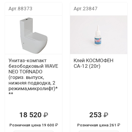
т
Дока рекомендует
Дока рекомендуе
Арт.88373
Арт.23847
Унитаз-компакт
Клей КОСМОФЕН
безободковый WAVE
СА-12 (20г)
NEO TORNADO
(гориз. выпуск,
нижняя подводка, 2
режима,микролифт)*
**
18 520
253
Р
Р
Розничная цена 19 600
Розничная цена 261
Р
Р