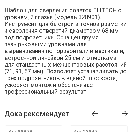
Шаблон для сверления розеток ELITECH с
уровнем, 2 глазка (модель 320901).
Инструмент для быстрой и точной разметки
и сверления отверстий диаметром 68 мм
под подрозетники. Оснащен двумя
пузырьковыми уровнями для
выравнивания по горизонтали и вертикали,
встроенной линейкой 25 см и отметками
для стандартных межцентровых расстояний
(71, 91, 57 мм). Позволяет устанавливать до
трех подрозетников в единой плоскости,
ускоряет монтаж и обеспечивает
профессиональный результат.
Дока рекомендует
т
Дока рекомендует
Дока рекомендуе
Арт.88373
Арт.23847