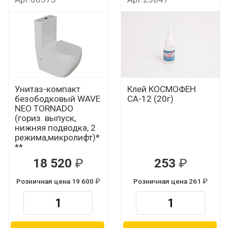
Унитаз-компакт
Клей КОСМОФЕН
безободковый WAVE
СА-12 (20г)
NEO TORNADO
(гориз. выпуск,
нижняя подводка, 2
режима,микролифт)*
**
18 520
253
Р
Р
Розничная цена 19 600
Розничная цена 261
Р
Р