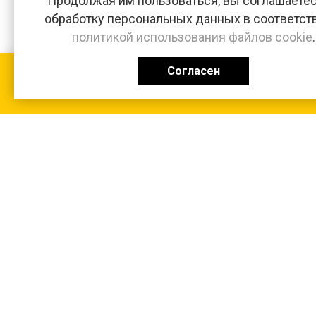
Продолжая им пользоваться, вы соглашаетес
обработку персональных данных в соответст
политикой использования файлов cookie
.
Согласен
КАТАЛОГ
0 ₽
+7 (831-47) 9-83-32
г. Арзамас, ул. Заготзерно, стр. 2
Настройка и консультация по 1С Soft-link.ru