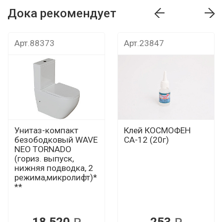
Дока рекомендует
т
Дока рекомендует
Дока рекомендуе
Арт.88373
Арт.23847
Унитаз-компакт
Клей КОСМОФЕН
безободковый WAVE
СА-12 (20г)
NEO TORNADO
(гориз. выпуск,
нижняя подводка, 2
режима,микролифт)*
**
18 520
253