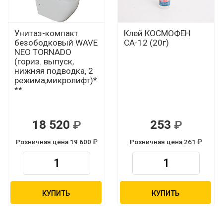
Унитаз-компакт
Клей КОСМОФЕН
безободковый WAVE
СА-12 (20г)
NEO TORNADO
(гориз. выпуск,
нижняя подводка, 2
режима,микролифт)*
**
18 520
253
Р
Р
Розничная цена 19 600
Розничная цена 261
Р
Р
КУПИТЬ
КУПИТЬ