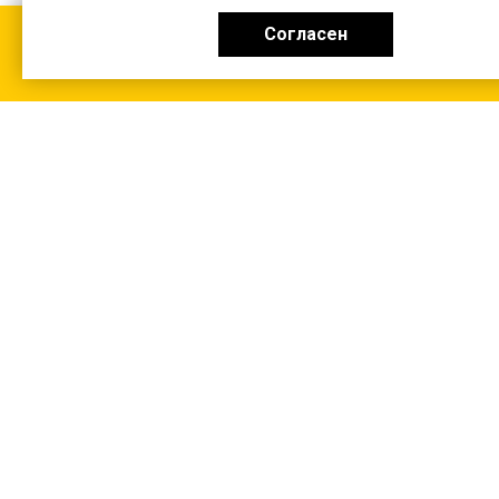
Согласен
КАТАЛОГ
0 ₽
+7 (831-47) 9-83-32
г. Арзамас, ул. Заготзерно, стр. 2
Настройка и консультация по 1С Soft-link.ru
Политика в отношении обработки
персональных данных