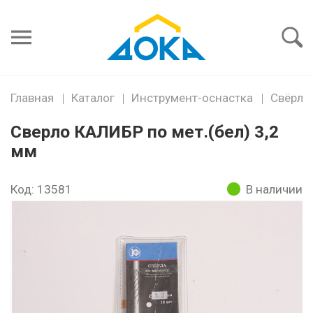
Я забыл
пароль
Войти
Главная
Каталог
Инструмент-оснастка
Свёрла,
Сверло КАЛИБР по мет.(бел) 3,2
мм
Код: 13581
В наличии